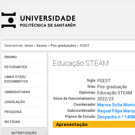
Você está em:
Início
>
Ensino
>
Pós-graduações
> PGEST
ENSINO
Educação STEAM
ESTUDANTES
LINKS ÚTEIS/
Sigla:
PGEST
DOCUMENTOS
Grau:
Pós-graduação
CANDIDATURAS
Diplomas:
Educação STEAM
Início de Funcionamento:
2022/23
LEGISLAÇÃO
Coordenador:
Marisa Sofia Monte
Subcoordenador:
Raquel Filipa Mar
PESQUISA
Planos de Estudo:
Despacho n.º 140
NOTÍCIAS
Apresentação
AUTENTICAÇÃO