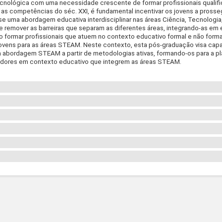
nológica com uma necessidade crescente de formar profissionais qualific
as competências do séc. XXI, é fundamental incentivar os jovens a prosseg
-se uma abordagem educativa interdisciplinar nas áreas Ciência, Tecnologi
 remover as barreiras que separam as diferentes áreas, integrando-as em 
rio formar profissionais que atuem no contexto educativo formal e não form
jovens para as áreas STEAM. Neste contexto, esta pós-graduação visa capa
a abordagem STEAM a partir de metodologias ativas, formando-os para a p
ovadores em contexto educativo que integrem as áreas STEAM.