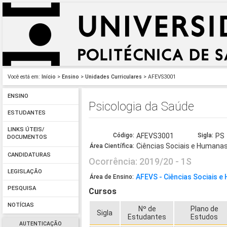
Você está em:
Início
>
Ensino
>
Unidades Curriculares
> AFEVS3001
ENSINO
Psicologia da Saúde
ESTUDANTES
LINKS ÚTEIS/
Código:
AFEVS3001
Sigla:
PS
DOCUMENTOS
Ciências Sociais e Humana
Área Científica:
CANDIDATURAS
Ocorrência: 2019/20 - 1S
LEGISLAÇÃO
AFEVS - Ciências Sociais 
Área de Ensino:
PESQUISA
Cursos
NOTÍCIAS
Nº de
Plano de
Sigla
Estudantes
Estudos
AUTENTICAÇÃO