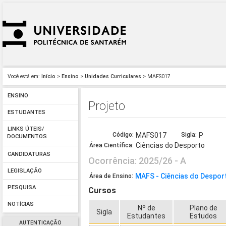
Você está em:
Início
>
Ensino
>
Unidades Curriculares
> MAFS017
ENSINO
Projeto
ESTUDANTES
LINKS ÚTEIS/
Código:
MAFS017
Sigla:
P
DOCUMENTOS
Ciências do Desporto
Área Científica:
CANDIDATURAS
Ocorrência: 2025/26 - A
LEGISLAÇÃO
MAFS - Ciências do Despor
Área de Ensino:
PESQUISA
Cursos
NOTÍCIAS
Nº de
Plano de
Sigla
Estudantes
Estudos
AUTENTICAÇÃO