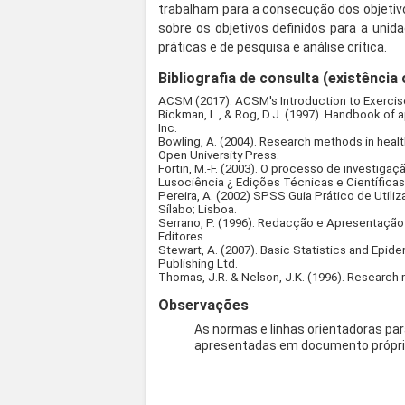
trabalham para a consecução dos objetiv
sobre os objetivos definidos para a uni
práticas e de pesquisa e análise crítica.
Bibliografia de consulta (existência 
ACSM (2017). ACSM's Introduction to Exercise
Bickman, L., & Rog, D.J. (1997). Handbook of
Inc.
Bowling, A. (2004). Research methods in healt
Open University Press.
Fortin, M.-F. (2003). O processo de investiga
Lusociência ¿ Edições Técnicas e Científicas
Pereira, A. (2002) SPSS Guia Prático de Utili
Sílabo; Lisboa.
Serrano, P. (1996). Redacção e Apresentação
Editores.
Stewart, A. (2007). Basic Statistics and Epide
Publishing Ltd.
Thomas, J.R. & Nelson, J.K. (1996). Research 
Observações
As normas e linhas orientadoras par
apresentadas em documento própri