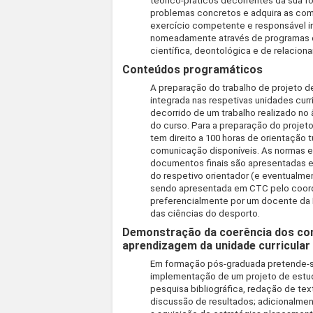
teórico-práticos decorrentes da sua 
problemas concretos e adquira as com
exercício competente e responsável i
nomeadamente através de programas d
científica, deontológica e de relacion
Conteúdos programáticos
A preparação do trabalho de projeto d
integrada nas respetivas unidades cur
decorrido de um trabalho realizado no 
do curso. Para a preparação do projet
tem direito a 100 horas de orientação t
comunicação disponíveis. As normas e 
documentos finais são apresentadas 
do respetivo orientador (e eventualm
sendo apresentada em CTC pelo coord
preferencialmente por um docente da
das ciências do desporto.
Demonstração da coerência dos co
aprendizagem da unidade curricular
Em formação pós-graduada pretende-s
implementação de um projeto de estud
pesquisa bibliográfica, redação de te
discussão de resultados; adicionalme