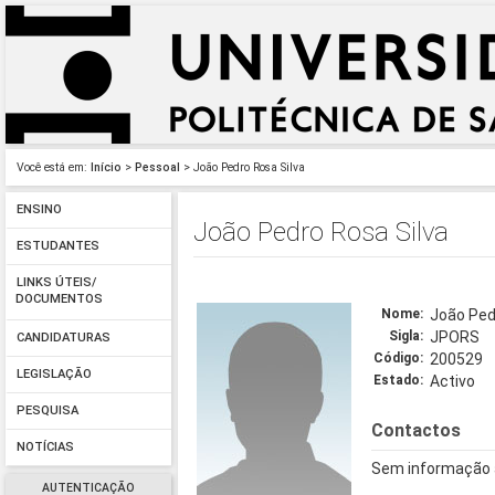
Você está em:
Início
>
Pessoal
> João Pedro Rosa Silva
ENSINO
João Pedro Rosa Silva
ESTUDANTES
LINKS ÚTEIS/
DOCUMENTOS
Nome:
João Pedr
Sigla:
JPORS
CANDIDATURAS
Código:
200529
LEGISLAÇÃO
Estado:
Activo
PESQUISA
Contactos
NOTÍCIAS
Sem informação 
AUTENTICAÇÃO