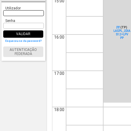
15:00
Utilizador
Senha
PP
(TP)
LAGPL_2DIA
VALIDAR
S12+LPV
16:00
PP
Esqueceu-se da password?
AUTENTICAÇÃO
FEDERADA
17:00
18:00