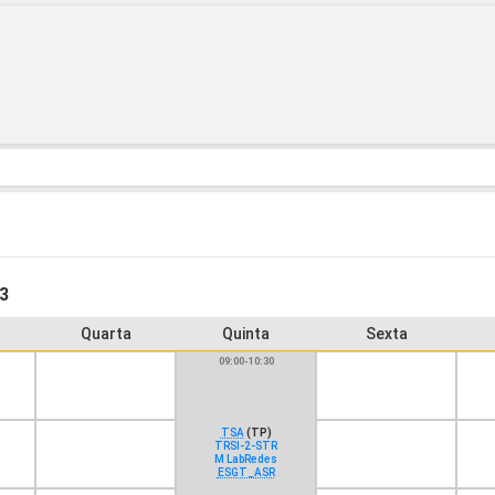
13
Quarta
Quinta
Sexta
09:00-10:30
TSA
(TP)
TRSI-2-STR
M LabRedes
ESGT_ASR