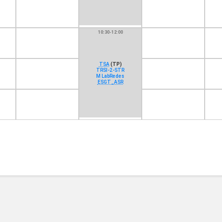
10:30-12:00
TSA
(TP)
TRSI-2-STR
M LabRedes
ESGT_ASR