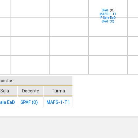
SPAF
(O)
MAFS-1-T1
P Sala EaD
SPAF (O)
epostas
Sala
Docente
Turma
ala EaD
SPAF (O)
MAFS-1-T1