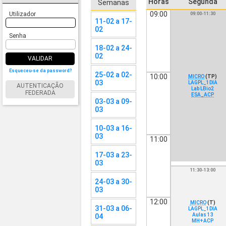
Horas
Segunda
Semanas
09:00
Utilizador
09:00-11:30
11-02 a 17-
02
Senha
18-02 a 24-
02
VALIDAR
Esqueceu-se da password?
25-02 a 02-
10:00
MICRO
(TP)
03
LAGPL_1DIA
AUTENTICAÇÃO
Lab LBio2
FEDERADA
ESA_ACP
03-03 a 09-
03
10-03 a 16-
03
11:00
17-03 a 23-
03
11:30-13:00
24-03 a 30-
03
12:00
MICRO
(T)
31-03 a 06-
LAGPL_1DIA
Aulas 13
04
MH+ACP