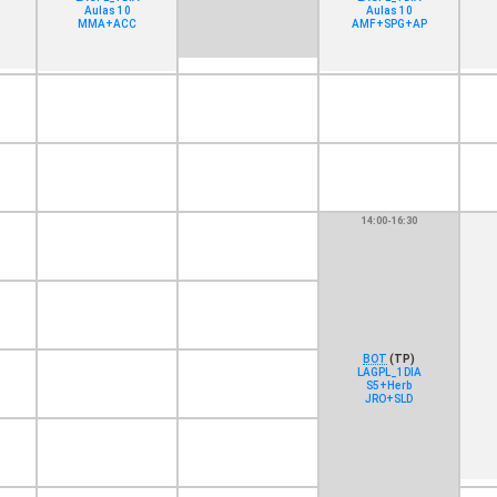
Aulas 10
Aulas 10
MMA+ACC
AMF+SPG+AP
14:00-16:30
BOT
(TP)
LAGPL_1DIA
S5+Herb
JRO+SLD