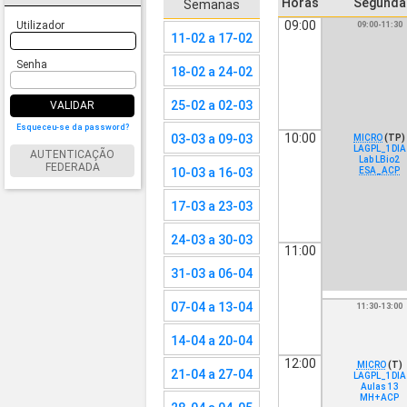
Horas
Segunda
Semanas
09:00
Utilizador
09:00-11:30
11-02 a 17-02
Senha
18-02 a 24-02
25-02 a 02-03
VALIDAR
Esqueceu-se da password?
10:00
03-03 a 09-03
MICRO
(TP)
LAGPL_1DIA
AUTENTICAÇÃO
Lab LBio2
FEDERADA
10-03 a 16-03
ESA_ACP
17-03 a 23-03
24-03 a 30-03
11:00
31-03 a 06-04
07-04 a 13-04
11:30-13:00
14-04 a 20-04
12:00
MICRO
(T)
21-04 a 27-04
LAGPL_1DIA
Aulas 13
MH+ACP