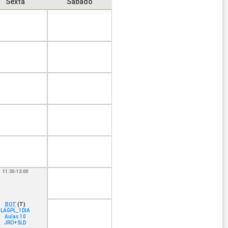
Sexta
Sábado
11:30-13:00
BOT
(T)
LAGPL_1DIA
Aulas 10
JRO+SLD