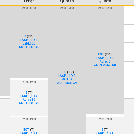
Terça
Quarta
Quinta
09:00-11:00
09:00-13:00
09:00-12:00
S
(TP)
LAGPL_1DIA
Lab LSOL
AMF+SPG+AP
EST
(TP)
LAGPL_1DIA
Aulas 6
AMP+MMA+RN
TCD
(TP)
LAGPL_1DIA
S9+Inf2
11:00-12:00
AGF+RSC+AV
S
(T)
LAGPL_1DIA
Aulas 10
AMF+SPG+AP
12:00-13:00
12:00-13:00
EST
(T)
S
(T)
LAGPL_1DIA
LAGPL_1DIA