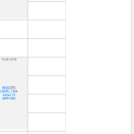
14:00-16:00
BIOQ
(T)
LAGPL_1DIA
Aulas 10
MPP+RVt