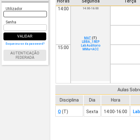
Horas
Segunda
Terça
14:00
Utilizador
14:00-16:00
Senha
VALIDAR
MAT
(T)
LBBA_1REP
Esqueceu-se da password?
Lab Auditorio
15:00
MMa+ACC
AUTENTICAÇÃO
FEDERADA
Aulas Sob
Disciplina
Dia
Hora
Q
(T)
Sexta
14:00-16:00
Lab