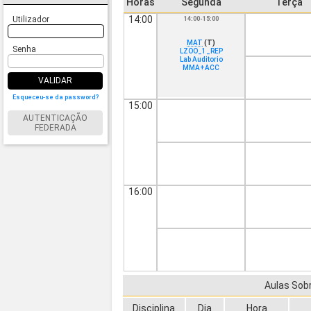
Horas
Segunda
Terça
14:00
Utilizador
14:00-15:00
MAT
(T)
Senha
LZOO_1_REP
Lab Auditorio
MMA+ACC
VALIDAR
Esqueceu-se da password?
15:00
AUTENTICAÇÃO
FEDERADA
16:00
Aulas Sob
Disciplina
Dia
Hora