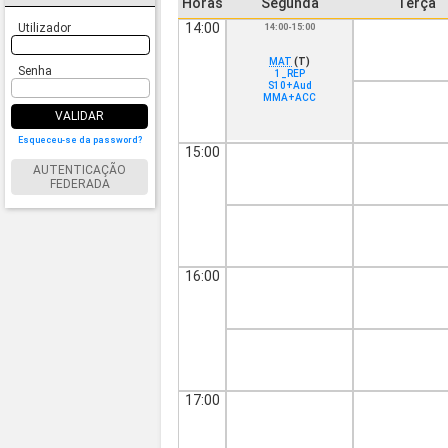
Horas
Segunda
Terça
14:00
Utilizador
14:00-15:00
MAT
(T)
Senha
1_REP
S10+Aud
MMA+ACC
VALIDAR
Esqueceu-se da password?
15:00
AUTENTICAÇÃO
FEDERADA
16:00
17:00