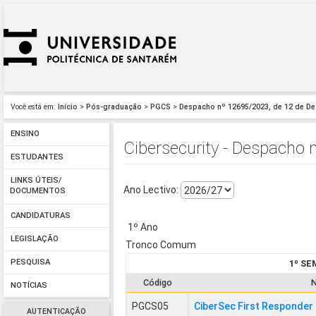
Você está em:
Início
>
Pós-graduação
>
PGCS
>
Despacho nº 12695/2023, de 12 de D
ENSINO
Cibersecurity - Despacho 
ESTUDANTES
LINKS ÚTEIS/
Ano Lectivo:
DOCUMENTOS
CANDIDATURAS
1º Ano
LEGISLAÇÃO
Tronco Comum
PESQUISA
1º S
Código
NOTÍCIAS
PGCS05
CiberSec First Responder
AUTENTICAÇÃO