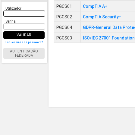
PGCS01
CompTIA A+
Utilizador
PGCS02
CompTIA Security+
Senha
PGCS04
GDPR-General Data Protec
VALIDAR
PGCS03
ISO/IEC 27001 Foundation
Esqueceu-se da password?
AUTENTICAÇÃO
FEDERADA