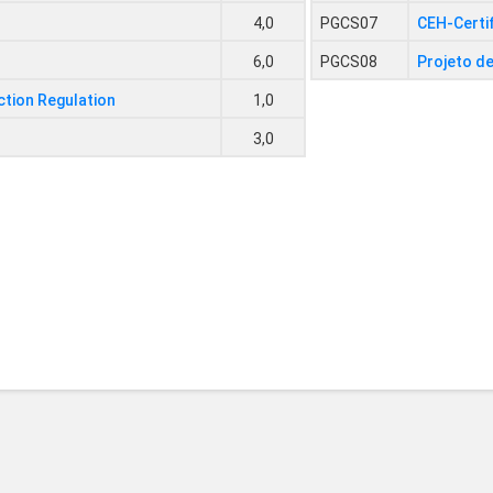
4,0
PGCS07
CEH-Certif
6,0
PGCS08
Projeto de
tion Regulation
1,0
3,0