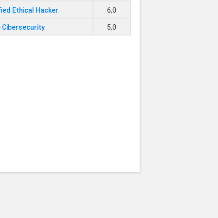
ied Ethical Hacker
6,0
 Cibersecurity
5,0