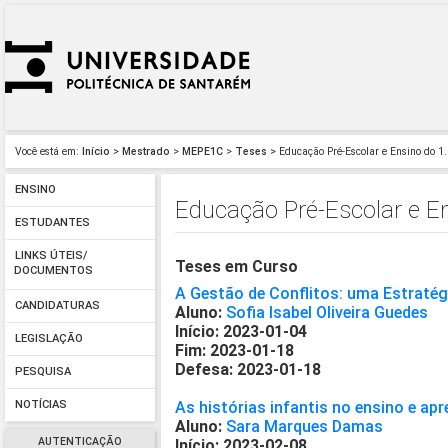
Você está em:
Início
>
Mestrado
>
MEPE1C
>
Teses
> Educação Pré-Escolar e Ensino do 1.
ENSINO
Educação Pré-Escolar e En
ESTUDANTES
LINKS ÚTEIS/
Teses em Curso
DOCUMENTOS
A Gestão de Conflitos: uma Estratég
CANDIDATURAS
Aluno:
Sofia Isabel Oliveira Guedes
Início: 2023-01-04
LEGISLAÇÃO
Fim: 2023-01-18
Defesa: 2023-01-18
PESQUISA
As histórias infantis no ensino e a
NOTÍCIAS
Aluno:
Sara Marques Damas
AUTENTICAÇÃO
Início: 2023-02-08