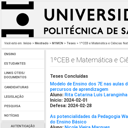
Você está em:
Início
>
Mestrado
>
M1MCN
>
Teses
> 1ºCEB e Matemática e Ciências Na
ENSINO
1ºCEB e Matemática e Ci
ESTUDANTES
LINKS ÚTEIS/
Teses Concluídas
DOCUMENTOS
Modelo de Ensino dos 7E nas aulas de
CANDIDATURAS
percursos de aprendizagem
Aluno:
Rita Catarina Luís Laranginha
LEGISLAÇÃO
Início: 2024-02-01
Defesa: 2024-02-28
PESQUISA
As potencialidades da Pedagogia Wald
NOTÍCIAS
do Ensino Básico
AUTENTICAÇÃO
Aluno:
Nicole Vieira Marques