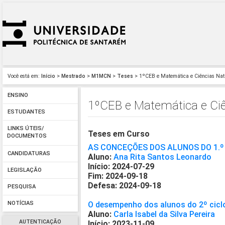
Você está em:
Início
>
Mestrado
>
M1MCN
>
Teses
> 1ºCEB e Matemática e Ciências Na
ENSINO
1ºCEB e Matemática e Ci
ESTUDANTES
LINKS ÚTEIS/
Teses em Curso
DOCUMENTOS
AS CONCEÇÕES DOS ALUNOS DO 1.º
CANDIDATURAS
Aluno:
Ana Rita Santos Leonardo
Início: 2024-07-29
LEGISLAÇÃO
Fim: 2024-09-18
Defesa: 2024-09-18
PESQUISA
O desempenho dos alunos do 2º ciclo
NOTÍCIAS
Aluno:
Carla Isabel da Silva Pereira
AUTENTICAÇÃO
Início: 2023-11-09