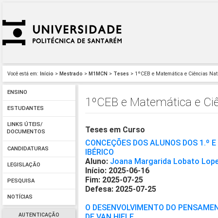
Você está em:
Início
>
Mestrado
>
M1MCN
>
Teses
> 1ºCEB e Matemática e Ciências Na
ENSINO
1ºCEB e Matemática e Ci
ESTUDANTES
LINKS ÚTEIS/
Teses em Curso
DOCUMENTOS
CONCEÇÕES DOS ALUNOS DOS 1.º E 
CANDIDATURAS
IBÉRICO
Aluno:
Joana Margarida Lobato Lop
LEGISLAÇÃO
Início: 2025-06-16
Fim: 2025-07-25
PESQUISA
Defesa: 2025-07-25
NOTÍCIAS
O DESENVOLVIMENTO DO PENSAMEN
AUTENTICAÇÃO
DE VAN HIELE