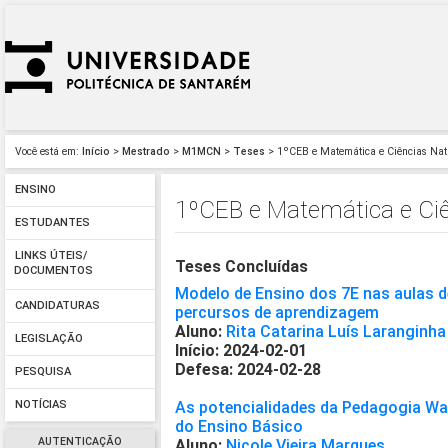
Você está em:
Início
>
Mestrado
>
M1MCN
>
Teses
> 1ºCEB e Matemática e Ciências Na
ENSINO
1ºCEB e Matemática e Ci
ESTUDANTES
LINKS ÚTEIS/
Teses Concluídas
DOCUMENTOS
Modelo de Ensino dos 7E nas aulas de
CANDIDATURAS
percursos de aprendizagem
Aluno:
Rita Catarina Luís Laranginha
LEGISLAÇÃO
Início: 2024-02-01
Defesa: 2024-02-28
PESQUISA
As potencialidades da Pedagogia Wald
NOTÍCIAS
do Ensino Básico
AUTENTICAÇÃO
Aluno:
Nicole Vieira Marques