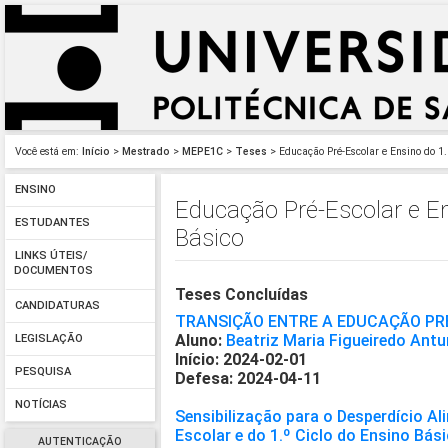
Você está em:
Início
>
Mestrado
>
MEPE1C
>
Teses
> Educação Pré-Escolar e Ensino do 1.
ENSINO
Educação Pré-Escolar e En
ESTUDANTES
Básico
LINKS ÚTEIS/
DOCUMENTOS
Teses Concluídas
CANDIDATURAS
TRANSIÇÃO ENTRE A EDUCAÇÃO PRÉ-
Aluno:
Beatriz Maria Figueiredo Ant
LEGISLAÇÃO
Início: 2024-02-01
PESQUISA
Defesa: 2024-04-11
NOTÍCIAS
Sensibilização para o Desperdício A
Escolar e do 1.º Ciclo do Ensino Bás
AUTENTICAÇÃO