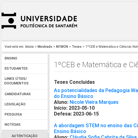
Você está em:
Início
>
Mestrado
>
M1MCN
>
Teses
> 1ºCEB e Matemática e Ciências Na
ENSINO
1ºCEB e Matemática e Ci
ESTUDANTES
LINKS ÚTEIS/
Teses Concluídas
DOCUMENTOS
As potencialidades da Pedagogia Wald
CANDIDATURAS
do Ensino Básico
Aluno:
Nicole Vieira Marques
LEGISLAÇÃO
Início: 2023-05-10
Defesa: 2023-06-15
PESQUISA
A abordagem STEM no ensino das Ciê
NOTÍCIAS
Ensino Básico
AUTENTICAÇÃO
Aluno:
Cláudia Sofia Cabrita da Silva