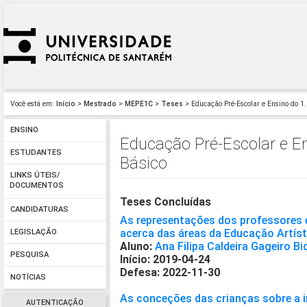
Você está em:
Início
>
Mestrado
>
MEPE1C
>
Teses
> Educação Pré-Escolar e Ensino do 1.
ENSINO
Educação Pré-Escolar e En
ESTUDANTES
Básico
LINKS ÚTEIS/
DOCUMENTOS
Teses Concluídas
CANDIDATURAS
As representações dos professores e
acerca das áreas da Educação Artíst
LEGISLAÇÃO
Aluno:
Ana Filipa Caldeira Gageiro Bi
PESQUISA
Início: 2019-04-24
Defesa: 2022-11-30
NOTÍCIAS
As conceções das crianças sobre a 
AUTENTICAÇÃO