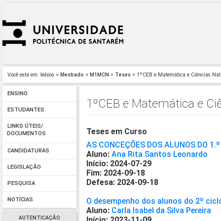
Você está em:
Início
>
Mestrado
>
M1MCN
>
Teses
> 1ºCEB e Matemática e Ciências Na
ENSINO
1ºCEB e Matemática e Ci
ESTUDANTES
LINKS ÚTEIS/
Teses em Curso
DOCUMENTOS
AS CONCEÇÕES DOS ALUNOS DO 1.º
CANDIDATURAS
Aluno:
Ana Rita Santos Leonardo
Início: 2024-07-29
LEGISLAÇÃO
Fim: 2024-09-18
Defesa: 2024-09-18
PESQUISA
O desempenho dos alunos do 2º ciclo
NOTÍCIAS
Aluno:
Carla Isabel da Silva Pereira
AUTENTICAÇÃO
Início: 2023-11-09