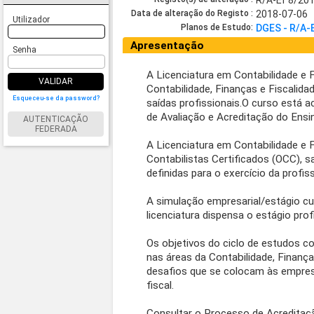
R/A-Ef 8/20
Data de alteração do Registo :
2018-07-06
Utilizador
Planos de Estudo:
DGES - R/A-
Apresentação
Senha
A Licenciatura em Contabilidade e 
VALIDAR
Contabilidade, Finanças e Fiscalida
Esqueceu-se da password?
saídas profissionais.O curso está a
de Avaliação e Acreditação do Ensin
AUTENTICAÇÃO
FEDERADA
A Licenciatura em Contabilidade e 
Contabilistas Certificados (OCC),
definidas para o exercício da profis
A simulação empresarial/estágio cur
licenciatura dispensa o estágio pro
Os objetivos do ciclo de estudos c
nas áreas da Contabilidade, Finanç
desafios que se colocam às empres
fiscal.
Consultar o Processo de Acreditaç