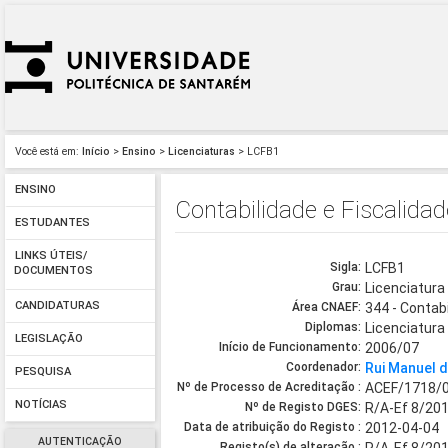
Você está em:
Início
>
Ensino
>
Licenciaturas
> LCFB1
ENSINO
Contabilidade e Fiscalidad
ESTUDANTES
LINKS ÚTEIS/
Sigla:
LCFB1
DOCUMENTOS
Grau:
Licenciatura
CANDIDATURAS
Área CNAEF:
344 - Contabi
Diplomas:
Licenciatura
LEGISLAÇÃO
Início de Funcionamento:
2006/07
Coordenador:
Rui Manuel 
PESQUISA
Nº de Processo de Acreditação :
ACEF/1718/
NOTÍCIAS
Nº de Registo DGES:
R/A-Ef 8/20
Data de atribuição do Registo :
2012-04-04
AUTENTICAÇÃO
Registo(s) de alteração :