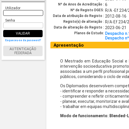
Nº de Anos de Acreditação :
6
Utilizador
Nº de Registo DGES:
R/A -Ef 234
Data de atribuição do Registo :
2012-08-16
Senha
Registo(s) de alteração :
R/A-Ef 234/
Data de alteração do Registo :
2023-06-21
Planos de Estudo:
Despacho n.
VALIDAR
Despacho n
Esqueceu-se da password?
Apresentação
AUTENTICAÇÃO
FEDERADA
O Mestrado em Educação Social e I
intervenção socioeducativa promoto
associadas a um perfil profissional p
públicos, considerando o ciclo de vid
Os Diplomados desenvolvem competê
- identificar e responder a necessi
- compreender e refletir criticament
- planear, executar, monitorizar e ava
- trabalhar em equipas multidisciplin
Modo de funcionamento: Blended-Lea