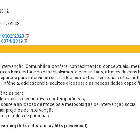
/2012
2012/AL03
º 8302/2023
º 6074/2019
ntervenção Comunitária confere conhecimentos conceptuais, met
ra do bem-estar e do desenvolvimento comunitário, através da const
reparado para intervir em diferentes contextos - territoriais e/ou ins
a (infância, adolescência, adultos e idosos) e as necessidades especí
ncias para:
dades sociais e educativas contemporâneas;
e sobre a aplicação de modelos e metodologias de intervenção social;
liar projetos de intervenção;
ares e redes de parcerias.
rning (50% a distância / 50% presencial)