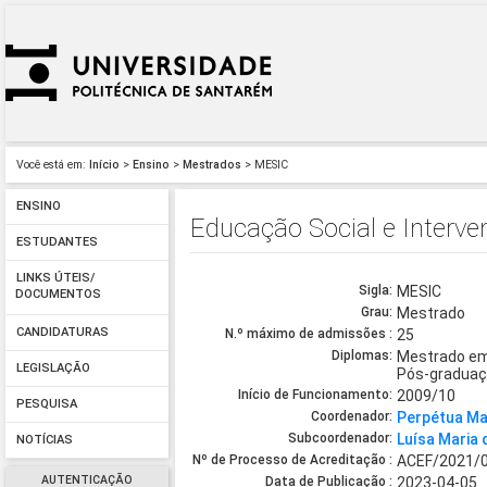
Você está em:
Início
>
Ensino
>
Mestrados
> MESIC
ENSINO
Educação Social e Interv
ESTUDANTES
LINKS ÚTEIS/
Sigla:
MESIC
DOCUMENTOS
Grau:
Mestrado
CANDIDATURAS
N.º máximo de admissões :
25
Diplomas:
Mestrado em
LEGISLAÇÃO
Pós-graduaç
Início de Funcionamento:
2009/10
PESQUISA
Coordenador:
Perpétua Ma
Subcoordenador:
Luísa Maria 
NOTÍCIAS
Nº de Processo de Acreditação :
ACEF/2021/
AUTENTICAÇÃO
Data de Publicação :
2023-04-05