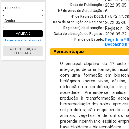
Data de Publicação :
2022-05-05
Utilizador
Nº de Anos de Acreditação :
6
Nº de Registo DGES:
R/A-Cr 47/2
Senha
Data de atribuição do Registo :
2022-05-20
Registo(s) de alteração :
Registo n.º 
VALIDAR
Data de alteração do Registo :
2026-05-22
Planos de Estudo:
Registo n.º
Esqueceu-se da password?
Despacho n.
AUTENTICAÇÃO
Apresentação
FEDERADA
O principal objetivo do 1º cicl
integração de uma formação inicia
com uma formação em biotecnol
biológicos (seres vivos, célula
obtenção ou modificação de p
sociedade. Pretende-se analisa
produção à transformação agroal
biorremediação dos solos, aproveit
subprodutos, não esquecendo a pr
animais, vegetais e de outros
pretende incentivar o espírito emp
base biológica e biotecnológica.