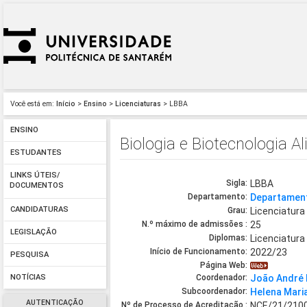
Você está em:
Início
>
Ensino
>
Licenciaturas
> LBBA
ENSINO
Biologia e Biotecnologia A
ESTUDANTES
LINKS ÚTEIS/
Sigla:
LBBA
DOCUMENTOS
Departamento:
Departament
CANDIDATURAS
Grau:
Licenciatura
N.º máximo de admissões :
25
LEGISLAÇÃO
Diplomas:
Licenciatura
Início de Funcionamento:
2022/23
PESQUISA
Página Web:
Coordenador:
João André 
NOTÍCIAS
Subcoordenador:
Helena Mari
AUTENTICAÇÃO
Nº de Processo de Acreditação :
NCE/21/210