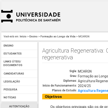
Você está em:
Início
>
Ensino
>
Formação ao Longo da Vida
> MCARGN
ENSINO
Agricultura Regenerativa: 
ESTUDANTES
regenerativa
LINKS ÚTEIS/
DOCUMENTOS
Sigla:
MCARGN
CANDIDATURAS
Grau:
Formação ao Longo
Diplomas:
Agricultura Regener
LEGISLAÇÃO
Início de Funcionamento:
2024/25
PESQUISA
Planos de Estudo:
Agricultura Regene
Objetivos
NOTÍCIAS
Os objetivos principais são os de p
AUTENTICAÇÃO