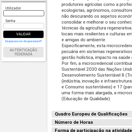
produtores agrícolas como a profis
Utilizador
ecologistas, agrónomos, consultore
não descurando os aspetos económi
Senha
consolidar e melhorar o seu conheci
técnicas da agricultura regenerativ
locais mais resilientes e culturas 
VALIDAR
e amigas do ambiente.
Esqueceu-se da password?
Especificamente, esta microcredenci
AUTENTICAÇÃO
pecuária em sistemas regenerativos 
FEDERADA
gestão holística, impacto na saúde 
Por fim, a microcredencial contrib
Sustentável 2030 das Nações Unida
Desenvolvimento Sustentável 8 (Tr
(indústria, inovação e infraestrutur
e Consumo sustentáveis) e 17 (parc
uma forma mais alargada, a microc
(Educação de Qualidade).
Quadro Europeu de Qualificações
Número de Horas
Forma de participação na atividad