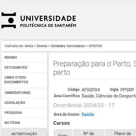
Você está em:
Início
>
Ensino
>
Unidades Curriculares
> AFSGP04
ENSINO
Preparação para o Parto,
ESTUDANTES
parto
LINKS ÚTEIS/
DOCUMENTOS
Código:
AFSGP04
Sigla:
PPSRP
CANDIDATURAS
Saúde, Ciências do Desport
Área Científica:
LEGISLAÇÃO
Ocorrência: 2024/25 - 1T
PESQUISA
Saúde
Área de Ensino:
Cursos
NOTÍCIAS
Nº de
Plano de
AUTENTICAÇÃO