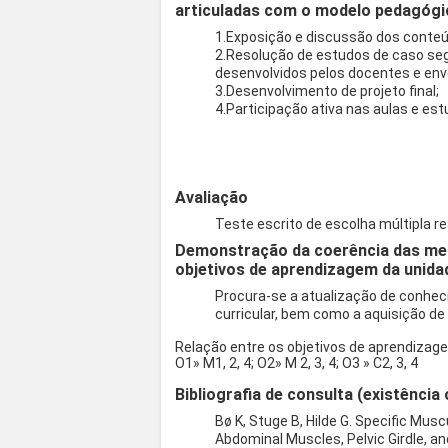
articuladas com o modelo pedagógi
1.Exposição e discussão dos conteúd
2.Resolução de estudos de caso seg
desenvolvidos pelos docentes e en
3.Desenvolvimento de projeto final;
4.Participação ativa nas aulas e es
Avaliação
Teste escrito de escolha múltipla r
Demonstração da coerência das met
objetivos de aprendizagem da unidad
Procura-se a atualização de conhec
curricular, bem como a aquisição de
Relação entre os objetivos de aprendizage
O1» M1, 2, 4; O2» M 2, 3, 4; O3 » C2, 3, 4
Bibliografia de consulta (existência 
Bø K, Stuge B, Hilde G. Specific Musc
Abdominal Muscles, Pelvic Girdle, an