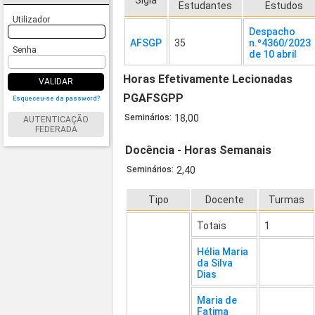
Sigla
Estudantes
Estudos
Utilizador
Despacho
AFSGP
35
n.º4360/2023
Senha
de 10 abril
Horas Efetivamente Lecionadas
VALIDAR
PGAFSGPP
Esqueceu-se da password?
Seminários:
18,00
AUTENTICAÇÃO
FEDERADA
Docência - Horas Semanais
Seminários:
2,40
Tipo
Docente
Turmas
Totais
1
Hélia Maria
da Silva
Dias
Maria de
Fatima