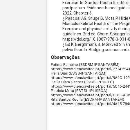
Exercise. In: Santos-Rocha R, editor
postpartum. Evidence-based guidelin
2022. Chapter 6.
¿ Pascoal AG, Stuge B, Mota P, Hilde
Musculoskeletal Health of the Pregna
Exercise and physical activity dur
guidelines. 2nd ed. Cham: Springer In
https://doi.org/10.1007/978-3-031
¿ Bø K, Berghmans B, Mørkved S, va
pelvic floor. In: Bridging science and
Observações
Fátima Ramalho (ESDRM-IPSANTARÉM)
https://www.cienciavitae.pt/portal/2714-59
Hélia Dias (ESSS-IPSANTARÉM)
https://www.cienciavitae.pt/portal/9A1C-19
Paula Clara Santos (ESSP-IPPORTO)
https://www.cienciavitae.pt/portal/5C16-244
Patrícia Mota (ESTSL-IPLISBOA)
https://www.cienciavitae.pt/portal/C01F-4E8
Rita Santos Rocha (ESDRM-IPSANTARÉM)
https://www.cienciavitae.pt/portal/4A15-78