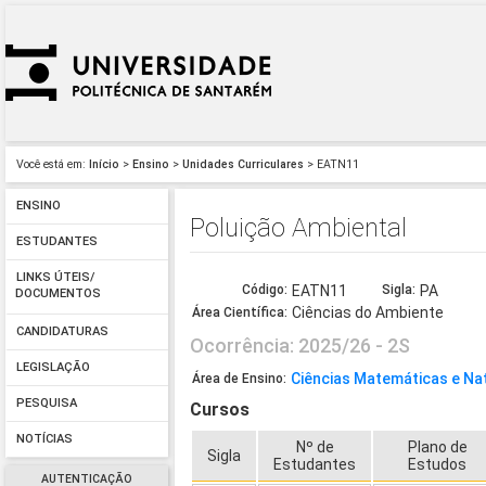
Você está em:
Início
>
Ensino
>
Unidades Curriculares
> EATN11
ENSINO
Poluição Ambiental
ESTUDANTES
LINKS ÚTEIS/
Código:
EATN11
Sigla:
PA
DOCUMENTOS
Ciências do Ambiente
Área Científica:
CANDIDATURAS
Ocorrência: 2025/26 - 2S
LEGISLAÇÃO
Ciências Matemáticas e Na
Área de Ensino:
PESQUISA
Cursos
NOTÍCIAS
Nº de
Plano de
Sigla
Estudantes
Estudos
AUTENTICAÇÃO