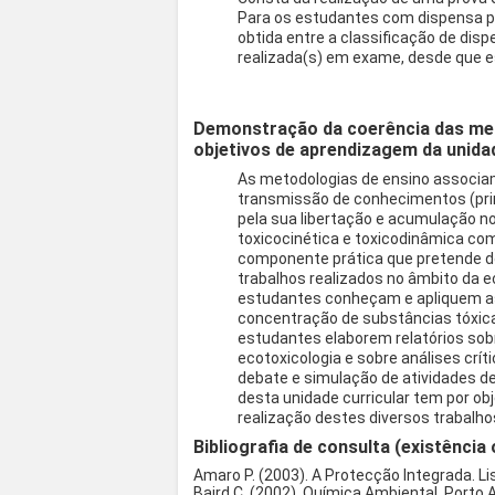
Para os estudantes com dispensa parc
obtida entre a classificação de dis
realizada(s) em exame, desde que est
Demonstração da coerência das met
objetivos de aprendizagem da unidad
As metodologias de ensino associ
transmissão de conhecimentos (pri
pela sua libertação e acumulação no
toxicocinética e toxicodinâmica co
componente prática que pretende d
trabalhos realizados no âmbito da 
estudantes conheçam e apliquem as
concentração de substâncias tóxi
estudantes elaborem relatórios sob
ecotoxicologia e sobre análises crít
debate e simulação de atividades d
desta unidade curricular tem por ob
realização destes diversos trabalho
Bibliografia de consulta (existência 
Amaro P. (2003). A Protecção Integrada. Li
Baird C. (2002). Química Ambiental. Porto 