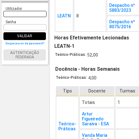
Despacho nº
Utilizador
5883/2023
LEATN
8
Despacho nº
Senha
8075/2016
VALIDAR
Horas Efetivamente Lecionadas
Esqueceu-se da password?
LEATN-1
AUTENTICAÇÃO
Teórico-Práticas:
52,00
FEDERADA
Docência - Horas Semanais
Teórico-Práticas:
4,00
Tipo
Docente
Turmas
Totais
1
Artur
Figueiredo
Teórico-
Saraiva - ESA
Práticas
Vanda Maria