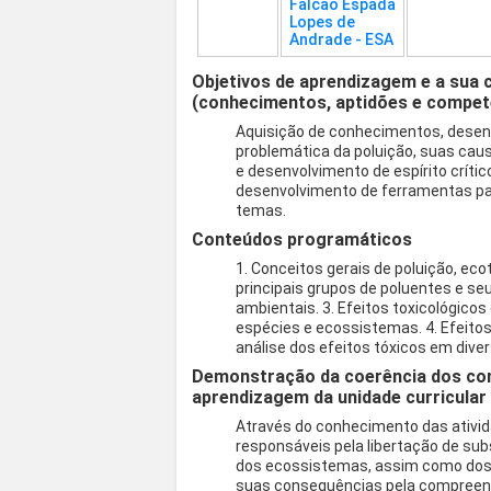
Falcão Espada
Lopes de
Andrade - ESA
Objetivos de aprendizagem e a sua 
(conhecimentos, aptidões e compet
Aquisição de conhecimentos, desenv
problemática da poluição, suas cau
e desenvolvimento de espírito críti
desenvolvimento de ferramentas pa
temas.
Conteúdos programáticos
1. Conceitos gerais de poluição, eco
principais grupos de poluentes e s
ambientais. 3. Efeitos toxicológicos
espécies e ecossistemas. 4. Efeito
análise dos efeitos tóxicos em div
Demonstração da coerência dos co
aprendizagem da unidade curricular
Através do conhecimento das ativi
responsáveis pela libertação de su
dos ecossistemas, assim como dos p
suas consequências pela compreens