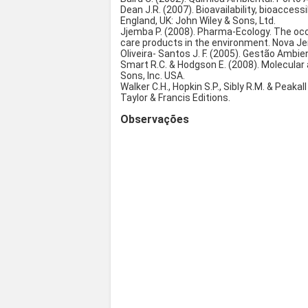
Dean J.R. (2007). Bioavailability, bioacces
England, UK: John Wiley & Sons, Ltd.
Jjemba P. (2008). Pharma-Ecology. The oc
care products in the environment. Nova Jer
Oliveira- Santos J. F. (2005). Gestão Ambien
Smart R.C. & Hodgson E. (2008). Molecular 
Sons, Inc. USA.
Walker C.H., Hopkin S.P., Sibly R.M. & Peakal
Taylor & Francis Editions.
Observações