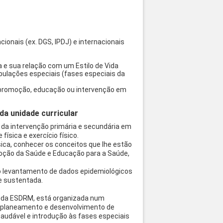
ionais (ex. DGS, IPDJ) e internacionais
a e sua relação com um Estilo de Vida
pulações especiais (fases especiais da
m a promoção, educação ou intervenção em
a unidade curricular
to da intervenção primária e secundária em
ísica e exercício físico.
sica, conhecer os conceitos que lhe estão
oção da Saúde e Educação para a Saúde,
o levantamento de dados epidemiológicos
e sustentada.
vo da ESDRM, está organizada num
 planeamento e desenvolvimento de
saudável e introdução às fases especiais