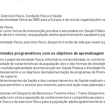
 Exercício Físico, Condição Física e Saúde.
da atividade física da OMS para a Europa, e de outras organizações nac
de física.
cício como forma de intervenção primária e secundária em Saúde Públic
e álcool e stress), na população adulta aparentemente saudável e po
tividade física, exercício físico, desporto e estilo de vida que vise
teúdos programáticos com os objetivos de aprendizagem d
bre o papel da atividade física, informal ou sistematizada, no contex
sidade de características da população-alvo e das formas de atividade f
ultidisciplinaridade da intervenção em Saúde Pública e Atividade Fí
planeamento e os objetivos da implementação de programas de Prom
de suporte.
s determinantes da Saúde e dos comportamentos de Saúde implicam 
 que permitem o acesso aos mesmos, para uma ação mais planeada 
nciaturas em Desporto de Natureza e Turismo Ativo / Treino Desporti
ada com vista a aquisição de conhecimentos e competências para o
física e de exercício físico para a população adulta aparentemente 