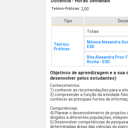
Docência - Horas Semanais
Teórico-Práticas:
2,00
Tipo
Doce
Totais
Mónica Alexandra God
Teórico-
ESD
Práticas
Rita Alexandra Prior 
Rocha - ESD
Objetivos de aprendizagem e a sua 
desenvolver pelos estudantes)
Conhecimentos:
1) conhecer as recomendações para a ativ
2) compreender a função da atividade fís
conhecer as principais fontes de informaç
Competências:
4) Planear o desenvolvimento de projetos 
dirigidos a diferentes populações, indepe
5) Desenvolver competências de pesquisa d
determinadas áreas das ciências do exercí