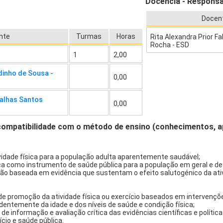
Docência - Responsa
Docen
nte
Turmas
Horas
Rita Alexandra Prior F
Rocha - ESD
1
2,00
inho de Sousa -
0,00
Falhas Santos
0,00
compatibilidade com o método de ensino (conhecimentos, 
idade física para a população adulta aparentemente saudável;
ica como instrumento de saúde pública para a população em geral e d
ão baseada em evidência que sustentam o efeito salutogénico da ativ
de promoção da atividade física ou exercício baseados em intervençõe
ndentemente da idade e dos níveis de saúde e condição física;
e informação e avaliação crítica das evidências científicas e políti
cio e saúde pública.