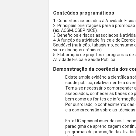
Conteúdos programáticos
1. Conceitos associados à Atividade Física,
2. Principais orientações para a promoção 
(ex. ACSM, CSEP, NICE).
3. Benefícios e riscos associados à ativida
4. A função da atividade física e do Exer
Saudável (nutrição, tabagismo, consumo d
vida e doenças crónicas).
5. Elaboração de projetos e programas de a
Atividade Física e Saúde Pública.
Demonstração da coerência dos con
Existe ampla evidência científica so
saúde pública, relativamente à diver
Torna-se necessário compreender a m
associados, conhecer as bases do 
bem como as fontes de informação 
Por outro lado, o conhecimento da
e a compreensão sobre as técnicas
Esta UC opcional inserida nas Lice
paradigma de aprendizagem continu
programas de promoção da atividade 