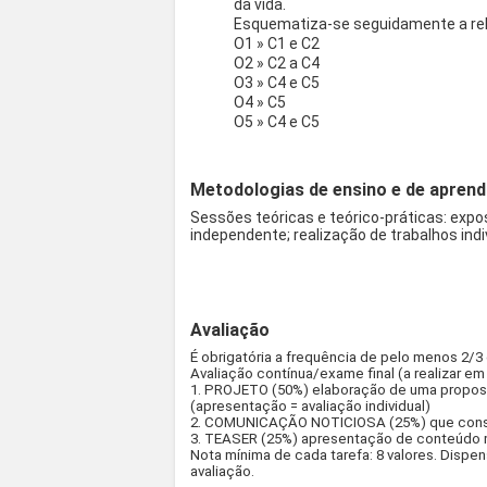
da vida.
Esquematiza-se seguidamente a rela
O1 » C1 e C2
O2 » C2 a C4
O3 » C4 e C5
O4 » C5
O5 » C4 e C5
Metodologias de ensino e de aprend
Sessões teóricas e teórico-práticas: expo
independente; realização de trabalhos indi
Avaliação
É obrigatória a frequência de pelo menos 2/3 
Avaliação contínua/exame final (a realizar em
1. PROJETO (50%) elaboração de uma propos
(apresentação = avaliação individual)
2. COMUNICAÇÃO NOTICIOSA (25%) que consta 
3. TEASER (25%) apresentação de conteúdo m
Nota mínima de cada tarefa: 8 valores. Dispe
avaliação.