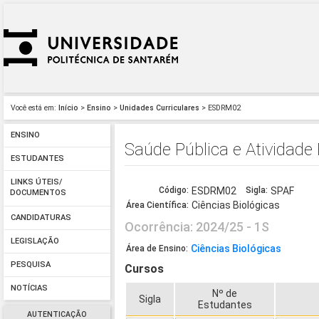
Você está em:
Início
>
Ensino
>
Unidades Curriculares
> ESDRM02
ENSINO
Saúde Pública e Atividade 
ESTUDANTES
LINKS ÚTEIS/
Código:
ESDRM02
Sigla:
SPAF
DOCUMENTOS
Ciências Biológicas
Área Científica:
CANDIDATURAS
Ocorrência: 2024/25 - 1S
LEGISLAÇÃO
Ciências Biológicas
Área de Ensino:
PESQUISA
Cursos
NOTÍCIAS
Nº de
Sigla
Estudantes
AUTENTICAÇÃO