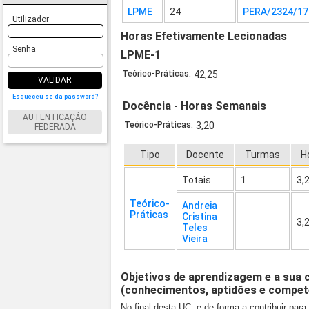
LPME
24
PERA/2324/17
Utilizador
Horas Efetivamente Lecionadas
Senha
LPME-1
Teórico-Práticas:
42,25
VALIDAR
Esqueceu-se da password?
Docência - Horas Semanais
AUTENTICAÇÃO
Teórico-Práticas:
3,20
FEDERADA
Tipo
Docente
Turmas
H
Totais
1
3,
Teórico-
Andreia
Práticas
Cristina
3,
Teles
Vieira
Objetivos de aprendizagem e a sua 
(conhecimentos, aptidões e compet
No final desta UC, e de forma a contribuir pa