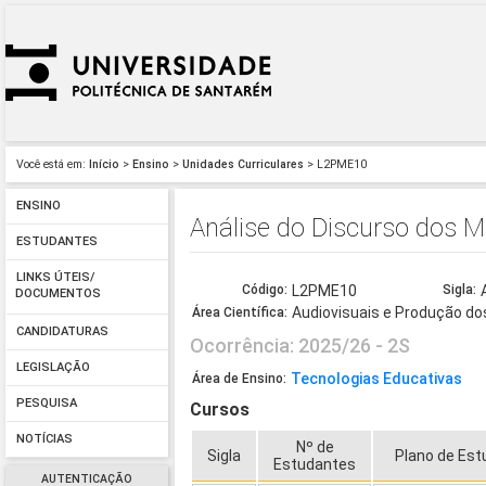
Você está em:
Início
>
Ensino
>
Unidades Curriculares
> L2PME10
ENSINO
Análise do Discurso dos M
ESTUDANTES
LINKS ÚTEIS/
Código:
L2PME10
Sigla:
DOCUMENTOS
Audiovisuais e Produção do
Área Científica:
CANDIDATURAS
Ocorrência: 2025/26 - 2S
LEGISLAÇÃO
Tecnologias Educativas
Área de Ensino:
PESQUISA
Cursos
NOTÍCIAS
Nº de
Sigla
Plano de Est
Estudantes
AUTENTICAÇÃO