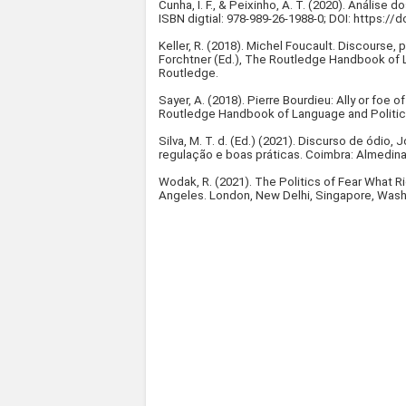
Cunha, I. F., & Peixinho, A. T. (2020). Anális
ISBN digtial: 978-989-26-1988-0; DOI: https://
Keller, R. (2018). Michel Foucault. Discourse,
Forchtner (Ed.), The Routledge Handbook of 
Routledge.
Sayer, A. (2018). Pierre Bourdieu: Ally or foe o
Routledge Handbook of Language and Politics
Silva, M. T. d. (Ed.) (2021). Discurso de ódio
regulação e boas práticas. Coimbra: Almedina
Wodak, R. (2021). The Politics of Fear What R
Angeles. London, New Delhi, Singapore, Wash