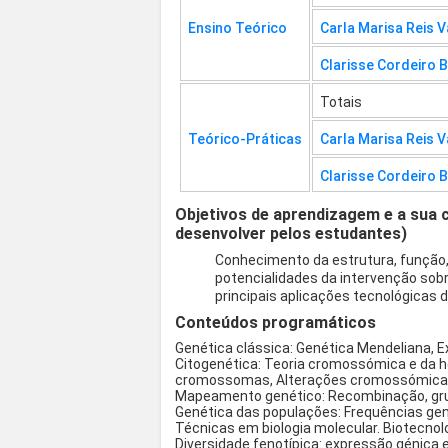
Ensino Teórico
Carla Marisa Reis 
Clarisse Cordeiro B
Totais
Teórico-Práticas
Carla Marisa Reis 
Clarisse Cordeiro B
Objetivos de aprendizagem e a sua 
desenvolver pelos estudantes)
Conhecimento da estrutura, função,
potencialidades da intervenção so
principais aplicações tecnológicas 
Conteúdos programáticos
Genética clássica: Genética Mendeliana, 
Citogenética: Teoria cromossómica e da h
cromossomas, Alterações cromossómic
Mapeamento genético: Recombinação, gru
Genética das populações: Frequências geno
Técnicas em biologia molecular. Biotecno
Diversidade fenotípica: expressão génica 