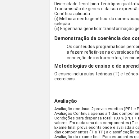
Diversidade fenotípica: fenótipos qualitat
Transmissão de genes e da sua expressão: 
Genética aplicada:
(i) Melhoramento genético: da domesticaç
seleção
(ii) Engenharia genética: transformação g
Demonstração da coerência dos con
Os conteúdos programáticos percor
a fazem refletir-se na diversidade f
conceção de instrumentos, técnicas
Metodologias de ensino e de aprend
O ensino inclui aulas teóricas (T) e teóri
exercícios.
Avaliação
Avaliação contínua: 2 provas escritas (PE1 e
Avaliação Contínua apenas a 1 das componen
Condições para dispensa total: 100 % (PE1 + P
valores. Em cada uma das componentes (T e TP
Exame final: prova escrita onde é avaliada a
das componentes (T e TP) a classificação ter
Avaliação do exame final: Para estudantes q