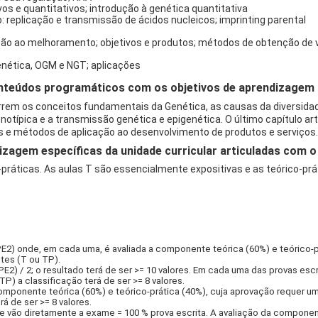
ivos e quantitativos; introdução à genética quantitativa
replicação e transmissão de ácidos nucleicos; imprinting parental
ão ao melhoramento; objetivos e produtos; métodos de obtenção de va
enética, OGM e NGT; aplicações
teúdos programáticos com os objetivos de aprendizagem d
rem os conceitos fundamentais da Genética, as causas da diversidad
enotípica e a transmissão genética e epigenética. O último capítulo a
 e métodos de aplicação ao desenvolvimento de produtos e serviços
izagem específicas da unidade curricular articuladas com
co-práticas. As aulas T são essencialmente expositivas e as teórico-p
 PE2) onde, em cada uma, é avaliada a componente teórica (60%) e teórico-
tes (T ou TP).
E2) / 2; o resultado terá de ser >= 10 valores. Em cada uma das provas escri
) a classificação terá de ser >= 8 valores.
 componente teórica (60%) e teórico-prática (40%), cuja aprovação requer u
á de ser >= 8 valores.
ue vão diretamente a exame = 100 % prova escrita. A avaliação da compon