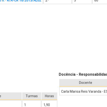
o n.º R/A-CR 16/2013/AL02
2º
5
60
Docência - Responsabilida
Docente
Carla Marisa Reis Varanda - 
e
Turmas
Horas
1
1,90