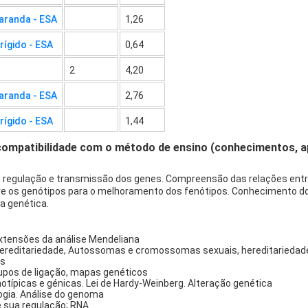
Varanda - ESA
1,26
rígido - ESA
0,64
2
4,20
Varanda - ESA
2,76
rígido - ESA
1,44
compatibilidade com o método de ensino (conhecimentos, 
 regulação e transmissão dos genes. Compreensão das relações entre
bre os genótipos para o melhoramento dos fenótipos. Conhecimento 
da genética.
Extensões da análise Mendeliana
ereditariedade, Autossomas e cromossomas sexuais, hereditariedade 
as
pos de ligação, mapas genéticos
típicas e génicas. Lei de Hardy-Weinberg. Alteração genética
logia. Análise do genoma
e sua regulação; RNA