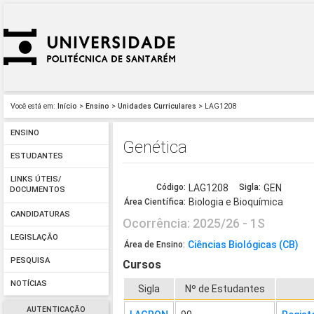
Você está em:
Início
>
Ensino
>
Unidades Curriculares
> LAG1208
ENSINO
Genética
ESTUDANTES
LINKS ÚTEIS/
Código:
LAG1208
Sigla:
GEN
DOCUMENTOS
Biologia e Bioquímica
Área Científica:
CANDIDATURAS
Ocorrência: 2025/26 - 1S
LEGISLAÇÃO
Ciências Biológicas (CB)
Área de Ensino:
PESQUISA
Cursos
NOTÍCIAS
Sigla
Nº de Estudantes
AUTENTICAÇÃO