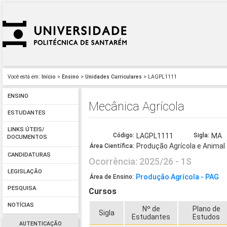
Você está em:
Início
>
Ensino
>
Unidades Curriculares
> LAGPL1111
ENSINO
Mecânica Agrícola
ESTUDANTES
LINKS ÚTEIS/
Código:
LAGPL1111
Sigla:
MA
DOCUMENTOS
Produção Agrícola e Animal
Área Científica:
CANDIDATURAS
Ocorrência: 2025/26 - 1S
LEGISLAÇÃO
Produção Agrícola - PAG
Área de Ensino:
PESQUISA
Cursos
NOTÍCIAS
Nº de
Plano de
Sigla
Estudantes
Estudos
AUTENTICAÇÃO