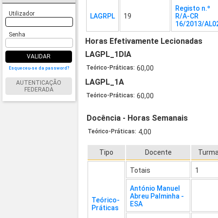
Registo n.º
Utilizador
LAGRPL
19
R/A-CR
16/2013/AL0
Senha
Horas Efetivamente Lecionadas
LAGPL_1DIA
VALIDAR
Teórico-Práticas:
60,00
Esqueceu-se da password?
LAGPL_1A
AUTENTICAÇÃO
FEDERADA
Teórico-Práticas:
60,00
Docência - Horas Semanais
Teórico-Práticas:
4,00
Tipo
Docente
Turm
Totais
1
António Manuel
Abreu Palminha -
Teórico-
ESA
Práticas