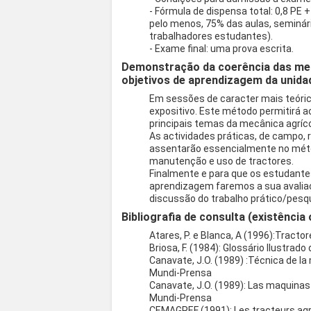
- Fórmula de dispensa total: 0,8 PE +
pelo menos, 75% das aulas, seminári
trabalhadores estudantes).
- Exame final: uma prova escrita.
Demonstração da coerência das met
objetivos de aprendizagem da unidad
Em sessões de caracter mais teórico
expositivo. Este método permitirá 
principais temas da mecânica agríco
As actividades práticas, de campo, r
assentarão essencialmente no mét
manutenção e uso de tractores.
Finalmente e para que os estudant
aprendizagem faremos a sua avalia
discussão do trabalho prático/pesqu
Bibliografia de consulta (existência 
Atares, P. e Blanca, A (1996):Tracto
Briosa, F. (1984): Glossário Ilustrad
Canavate, J.O. (1989) :Técnica de la
Mundi-Prensa
Canavate, J.O. (1989): Las maquinas
Mundi-Prensa
CEMAGREF (1991): Les tracteurs agr