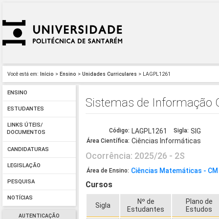
Você está em:
Início
>
Ensino
>
Unidades Curriculares
> LAGPL1261
ENSINO
Sistemas de Informação 
ESTUDANTES
LINKS ÚTEIS/
Código:
LAGPL1261
Sigla:
SIG
DOCUMENTOS
Ciências Informáticas
Área Científica:
CANDIDATURAS
Ocorrência: 2025/26 - 2S
LEGISLAÇÃO
Ciências Matemáticas - CM
Área de Ensino:
PESQUISA
Cursos
NOTÍCIAS
Nº de
Plano de
Sigla
Estudantes
Estudos
AUTENTICAÇÃO