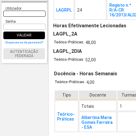
Registo n.º
Utilizador
LAGRPL
24
R/A-CR
16/2013/AL0
Senha
Horas Efetivamente Lecionadas
LAGPL_2A
VALIDAR
Teórico-Práticas:
48,00
Esqueceu-se da password?
LAGPL_2DIA
AUTENTICAÇÃO
FEDERADA
Teórico-Práticas:
52,00
Docência - Horas Semanais
Teórico-Práticas:
4,00
Tipo
Docente
Turma
Totais
1
Teórico-
Albertina Maria
Práticas
Gomes Ferreira
- ESA