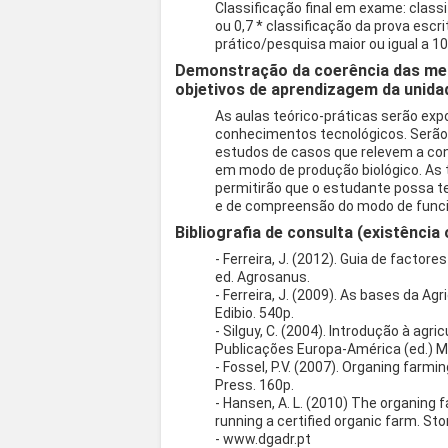
Classificação final em exame: classi
ou 0,7 * classificação da prova escri
prático/pesquisa maior ou igual a 10
Demonstração da coerência das met
objetivos de aprendizagem da unidad
As aulas teórico-práticas serão exp
conhecimentos tecnológicos. Serão
estudos de casos que relevem a co
em modo de produção biológico. As
permitirão que o estudante possa 
e de compreensão do modo de func
Bibliografia de consulta (existência 
- Ferreira, J. (2012). Guia de factor
ed. Agrosanus.
- Ferreira, J. (2009). As bases da Ag
Edibio. 540p.
- Silguy, C. (2004). Introdução à agr
Publicações Europa-América (ed.) 
- Fossel, P.V. (2007). Organing farmi
Press. 160p.
- Hansen, A. L. (2010) The organing
running a certified organic farm. Sto
- www.dgadr.pt