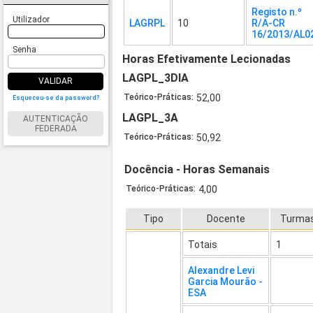
Registo n.º
Utilizador
LAGRPL
10
R/A-CR
16/2013/AL0
Senha
Horas Efetivamente Lecionadas
LAGPL_3DIA
VALIDAR
Teórico-Práticas:
52,00
Esqueceu-se da password?
LAGPL_3A
AUTENTICAÇÃO
FEDERADA
Teórico-Práticas:
50,92
Docência - Horas Semanais
Teórico-Práticas:
4,00
Tipo
Docente
Turma
Totais
1
Alexandre Levi
Garcia Mourão -
ESA