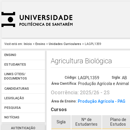
Você está em:
Início
>
Ensino
>
Unidades Curriculares
> LAGPL1359
ENSINO
Agricultura Biológica
ESTUDANTES
LINKS ÚTEIS/
Código:
LAGPL1359
Sigla:
AB
DOCUMENTOS
Produção Agrícola e Animal
Área Científica:
CANDIDATURAS
Ocorrência: 2025/26 - 2S
LEGISLAÇÃO
Produção Agrícola - PAG
Área de Ensino:
PESQUISA
Cursos
NOTÍCIAS
Nº de
Plano de
Sigla
Estudantes
Estudos
AUTENTICAÇÃO