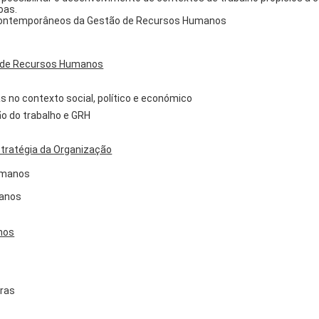
oas.
os contemporâneos da Gestão de Recursos Humanos
ão de Recursos Humanos
o contexto social, político e económico
o do trabalho e GRH
stratégia da Organização
umanos
manos
anos
iras