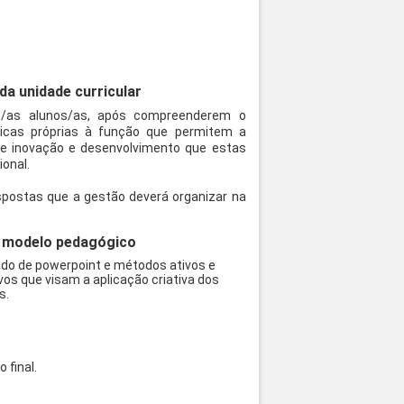
a unidade curricular
os/as alunos/as, após compreenderem o
cas próprias à função que permitem a
de inovação e desenvolvimento que estas
onal.
spostas que a gestão deverá organizar na
 o modelo pedagógico
ado de powerpoint e métodos ativos e
vos que visam a aplicação criativa dos
s.
 final.