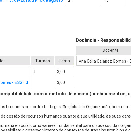
 n.º 7709/2018, de 10 de agosto
2º
4,5
Docência - Responsabili
Docente
te
Turmas
Horas
Ana Célia Calapez Gomes -
1
3,00
 Gomes - ESGTS
3,00
compatibilidade com o método de ensino (conhecimentos, 
sos humanos no contexto da gestão global da Organização, bem como
de gestão de recursos humanos quanto à sua utilidade, às suas carac
umana e social como variável fundamental para o sucesso das organ
ossibilitar o desenvolvimento de contextos de trabalho propícios à 