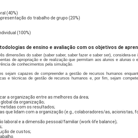
ral (40%)
 apresentação do trabalho de grupo (20%)
ndividual (100%)
dologias de ensino e avaliação com os objetivos de apren
ês dimensões do saber (saber saber, saber fazer e saber ser), considera-se
amentas de apropriação e de realização que permitam aos alunos e alunas o 
ferência de conhecimentos pela simulação.
tes sejam capazes de compreender a gestão de recursos humanos enquanto 
líticas e técnicas de gestão de recursos humanos e, por fim, sejam compet
car a organização entre as melhores da área;
 global da organização;
etidas com os resultados;
 que lidam com a organização (e.g., colaboradores/as, acionistas, fo
o laboral e a dimensão pessoal/familiar (work-life balance);
s;
dução de custos;
rabalho.