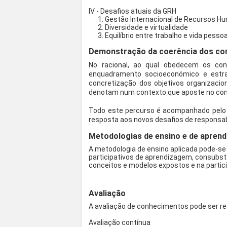
IV - Desafios atuais da GRH
1. Gestão Internacional de Recursos H
2. Diversidade e virtualidade
3. Equilíbrio entre trabalho e vida pessoa
Demonstração da coerência dos con
No racional, ao qual obedecem os con
enquadramento socioeconómico e estr
concretização dos objetivos organizaci
denotam num contexto que aposte no conh
Todo este percurso é acompanhado pelo q
resposta aos novos desafios de responsab
Metodologias de ensino e de aprend
A metodologia de ensino aplicada pode-se
participativos de aprendizagem, consubsta
conceitos e modelos expostos e na parti
Avaliação
A avaliação de conhecimentos pode ser real
Avaliação contínua