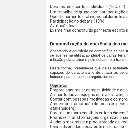
Dois testes escritos individuais (15% x 2)
Um trabalho de grupo com apresentação o
Questionamento oral individual durante a
Participação no debate (10%)
Avaliação final
Exame final constituído por teste escrito i
Demonstração da coerência das meto
Ancorando a aquisição de competências nas tr
se adense na utilização plural de várias ferr
reflexão pela análise e pelo debate, e a trans
Desta forma, pretende-se que os/as estudan
capazes de caracterizar e de utilizar as po
humano para o sucesso organizacional.
Objetivos
Proporcionar maior competitividade e colo
Alinhar todas as equipas com a estratégia
Contar com pessoas motivadas e comprom
Aumentar a satisfação de todas as pessoas
stakeholders);
Garantir um bom equilíbrio entre a dimensã
Promover transformações organizacionai
Ajudar a maximizar a produtividade e a re
Gerir a diversidade existente na força de t