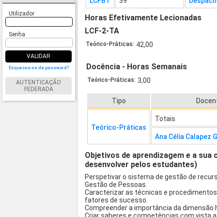
LCFB1
39
Despacho
Utilizador
Horas Efetivamente Lecionadas
LCF-2-TA
Senha
Teórico-Práticas:
42,00
VALIDAR
Docência - Horas Semanais
Esqueceu-se da password?
Teórico-Práticas:
3,00
AUTENTICAÇÃO
FEDERADA
Tipo
Docen
Totais
Teórico-Práticas
Ana Célia Calapez
Objetivos de aprendizagem e a sua 
desenvolver pelos estudantes)
Perspetivar o sistema de gestão de recur
Gestão de Pessoas.
Caracterizar as técnicas e procedimentos 
fatores de sucesso.
Compreender a importância da dimensão h
Criar
saberes e competências com vista a p