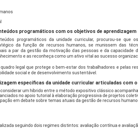
umanos
l
teúdos programáticos com os objetivos de aprendizagem d
teúdos programáticos da unidade curricular, procurou-se que 
atégico da função de recursos humanos, se munissem das técni
onais a par da gestão da motivação das pessoas e da capacidade 
ecimento e as reconheça como um ativo vital ao sucesso organizaci
uadro legal que protege o bem-estar dos trabalhadores e pelas re
ilidade social e de desenvolvimento sustentável.
izagem específicas da unidade curricular articuladas com
 considerar um híbrido entre o método expositivo clássico acompanh
nciados no apoio tutorial à elaboração progressiva de projetos coleti
cipação em debate sobre temas atuais da gestão de recursos humano
izada seguindo dois regimes distintos: avaliação contínua e avaliação