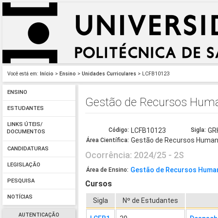
Você está em:
Início
>
Ensino
>
Unidades Curriculares
> LCFB10123
ENSINO
Gestão de Recursos Hum
ESTUDANTES
LINKS ÚTEIS/
Código:
LCFB10123
Sigla:
GR
DOCUMENTOS
Gestão de Recursos Huma
Área Científica:
CANDIDATURAS
Ocorrência: 2024/25 - 2S
LEGISLAÇÃO
Gestão de Recursos Huma
Área de Ensino:
PESQUISA
Cursos
NOTÍCIAS
Sigla
Nº de Estudantes
AUTENTICAÇÃO