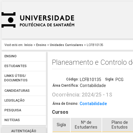
Você está em:
Início
>
Ensino
>
Unidades Curriculares
> LCFB10135
ENSINO
Planeamento e Controlo 
ESTUDANTES
LINKS ÚTEIS/
Código:
LCFB10135
Sigla:
PCG
DOCUMENTOS
Contabilidade
Área Científica:
CANDIDATURAS
Ocorrência: 2024/25 - 1S
LEGISLAÇÃO
Contabilidade
Área de Ensino:
PESQUISA
Cursos
NOTÍCIAS
Nº de
Plano de
Sigla
Estudantes
Estudos
AUTENTICAÇÃO