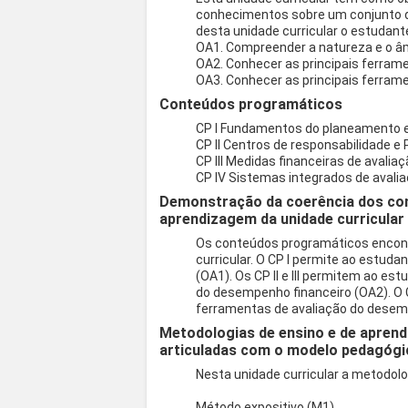
conhecimentos sobre um conjunto de
desta unidade curricular o estudant
OA1. Compreender a natureza e o âm
OA2. Conhecer as principais ferram
OA3. Conhecer as principais ferram
Conteúdos programáticos
CP I Fundamentos do planeamento e
CP II Centros de responsabilidade e
CP III Medidas financeiras de aval
CP IV Sistemas integrados de aval
Demonstração da coerência dos co
aprendizagem da unidade curricular
Os conteúdos programáticos encont
curricular. O CP I permite ao estud
(OA1). Os CP II e III permitem ao es
do desempenho financeiro (OA2). O 
ferramentas de avaliação do desem
Metodologias de ensino e de aprend
articuladas com o modelo pedagógi
Nesta unidade curricular a metodol
Método expositivo (M1)