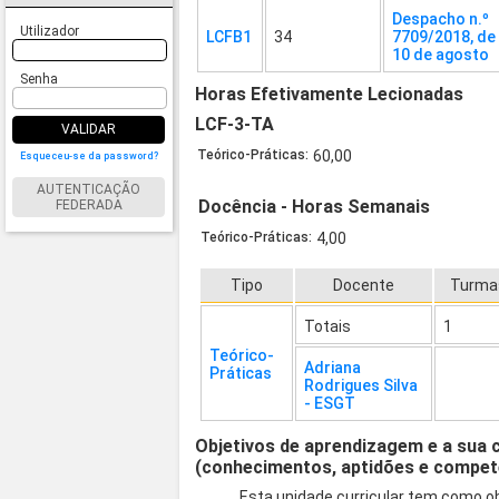
Despacho n.º
Utilizador
LCFB1
34
7709/2018, de
10 de agosto
Senha
Horas Efetivamente Lecionadas
LCF-3-TA
VALIDAR
Teórico-Práticas:
60,00
Esqueceu-se da password?
AUTENTICAÇÃO
Docência - Horas Semanais
FEDERADA
Teórico-Práticas:
4,00
Tipo
Docente
Turma
Totais
1
Teórico-
Adriana
Práticas
Rodrigues Silva
- ESGT
Objetivos de aprendizagem e a sua 
(conhecimentos, aptidões e compet
Esta unidade curricular tem como ob