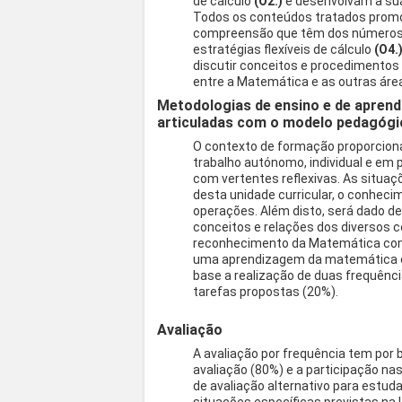
de cálculo
(O2.)
e desenvolvam a su
Todos os conteúdos tratados prom
compreensão que têm dos números 
estratégias flexíveis de cálculo
(O4.
discutir conceitos e procedimentos
entre a Matemática e as outras áre
Metodologias de ensino e de aprend
articuladas com o modelo pedagógi
O contexto de formação proporcion
trabalho autónomo, individual e em
com vertentes reflexivas. As situaç
desta unidade curricular, o conhec
operações. Além disto, será dado 
conceitos e relações dos diversos 
reconhecimento da Matemática com
uma aprendizagem da matemática c
base a realização de duas frequência
tarefas propostas (20%).
Avaliação
A avaliação por frequência tem por 
avaliação (80%) e a participação n
de avaliação alternativo para estu