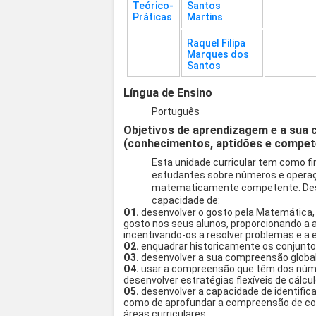
Teórico-
Santos
Práticas
Martins
Raquel Filipa
Marques dos
Santos
Língua de Ensino
Português
Objetivos de aprendizagem e a sua 
(conhecimentos, aptidões e compet
Esta unidade curricular tem como 
estudantes sobre números e operaç
matematicamente competente. Dest
capacidade de:
O1.
desenvolver o gosto pela Matemática
gosto nos seus alunos, proporcionando a a
incentivando-os a resolver problemas e a e
O2.
enquadrar historicamente os conjunto
O3.
desenvolver a sua compreensão globa
O4.
usar a compreensão que têm dos núm
desenvolver estratégias flexíveis de cálcul
O5.
desenvolver a capacidade de identifica
como de aprofundar a compreensão de con
áreas curriculares.