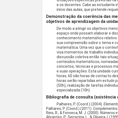
situações específicas previstas na 
e os docentes. Cabe ao estudante 
início das aulas, que pretende reque
Demonstração da coerência das met
objetivos de aprendizagem da unidad
De modo a atingir os objetivos me
espaço onde possam elaborar e disc
conhecimento matemático relativo 
sua compreensão sobre o tema e con
matemática. Uma vez que o context
visa momentos de trabalho individ
discussão coletiva então tais situ
conteúdos matemáticos, nomeadam
conceitos, técnicas e processos 
e suas operações. Esta unidade curr
horas, 60 são horas de contacto dir
horas serão repartidas em estudo 
(50h), realização de tarefas individu
especializada (10h).
Bibliografia de consulta (existência 
Palhares, P. (Coord.) (2004).
Elemento
Palhares, P. (Coord.) (2011).
Complementos d
Reis, R., & Fonseca, M. J. (2000).
Números e
Abrantes, P., Serrazina, L., & Oliveira, I. (199