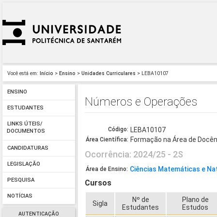
Você está em:
Início
>
Ensino
>
Unidades Curriculares
> LEBA10107
ENSINO
Números e Operações
ESTUDANTES
LINKS ÚTEIS/
Código:
LEBA10107
DOCUMENTOS
Formação na Área de Docên
Área Científica:
CANDIDATURAS
Ocorrência: 2024/25 - 2S
LEGISLAÇÃO
Ciências Matemáticas e Na
Área de Ensino:
PESQUISA
Cursos
NOTÍCIAS
Nº de
Plano de
Sigla
Estudantes
Estudos
AUTENTICAÇÃO