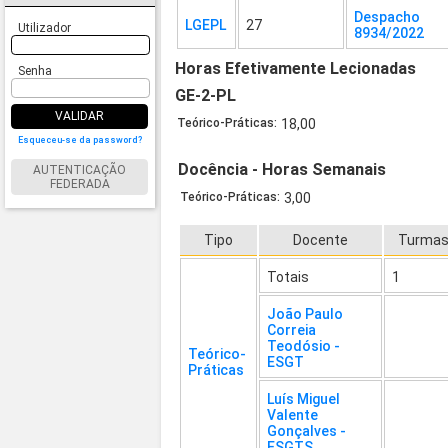
Despacho
LGEPL
27
Utilizador
8934/2022
Horas Efetivamente Lecionadas
Senha
GE-2-PL
VALIDAR
Teórico-Práticas:
18,00
Esqueceu-se da password?
Docência - Horas Semanais
AUTENTICAÇÃO
FEDERADA
Teórico-Práticas:
3,00
Tipo
Docente
Turma
Totais
1
João Paulo
Correia
Teodósio -
Teórico-
ESGT
Práticas
Luís Miguel
Valente
Gonçalves -
ESGTS