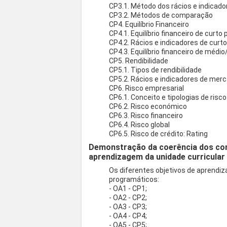
CP3.1. Método dos rácios e indicado
CP3.2. Métodos de comparação
CP4. Equilíbrio Financeiro
CP4.1. Equilíbrio financeiro de curto
CP4.2. Rácios e indicadores de curt
CP4.3. Equilíbrio financeiro de médi
CP5. Rendibilidade
CP5.1. Tipos de rendibilidade
CP5.2. Rácios e indicadores de mer
CP6. Risco empresarial
CP6.1. Conceito e tipologias de risco
CP6.2. Risco económico
CP6.3. Risco financeiro
CP6.4. Risco global
CP6.5. Risco de crédito: Rating
Demonstração da coerência dos co
aprendizagem da unidade curricular
Os diferentes objetivos de aprend
programáticos:
- OA1 - CP1;
- OA2 - CP2;
- OA3 - CP3;
- OA4 - CP4;
- OA5 - CP5;