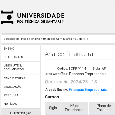
Você está em:
Início
>
Ensino
>
Unidades Curriculares
> LGEBP114
ENSINO
Análise Financeira
ESTUDANTES
LINKS ÚTEIS/
Código:
LGEBP114
Sigla:
AF
DOCUMENTOS
Finanças Empresariais
Área Científica:
CANDIDATURAS
Ocorrência: 2024/25 - 1S
LEGISLAÇÃO
Finanças Empresariais
Área de Ensino:
PESQUISA
Cursos
NOTÍCIAS
Nº de
Plano de
Sigla
Estudantes
Estudos
AUTENTICAÇÃO