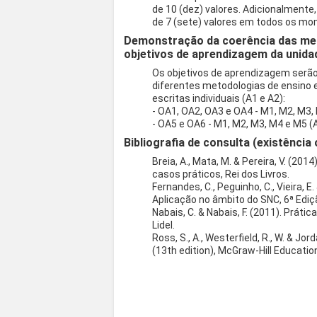
de 10 (dez) valores. Adicionalmente
de 7 (sete) valores em todos os mo
Demonstração da coerência das met
objetivos de aprendizagem da unidad
Os objetivos de aprendizagem serã
diferentes metodologias de ensino e
escritas individuais (A1 e A2):
- OA1, OA2, OA3 e OA4 - M1, M2, M3,
- OA5 e OA6 - M1, M2, M3, M4 e M5 (A
Bibliografia de consulta (existência 
Breia, A., Mata, M. & Pereira, V. (20
casos práticos, Rei dos Livros.
Fernandes, C., Peguinho, C., Vieira, E.
Aplicação no âmbito do SNC, 6ª Ediçã
Nabais, C. & Nabais, F. (2011). Prátic
Lidel.
Ross, S., A., Westerfield, R., W. & Jo
(13th edition), McGraw-Hill Educatio