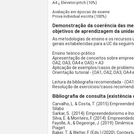
A4 ¿ Elevator-pitch (10%)
Avaliação em épocas de exame
Prova individual escrita (100%)
Demonstração da coerência das met
objetivos de aprendizagem da unidad
As metodologias de ensino e os recursos 
gerais estabelecidas para a UC da seguint
Ensino teórico-prático
Apresentação de conceitos sobre empreen
OA2, OA3, OA4 e OA5) + A3
Aplicação de exemplos/casos de problemas
Orientação tutorial - (OA1, OA2, OA3, OA4 
Leitura da bibliografia recomendada - (OA1
Resolução de exercícios/casos recomenda
Bibliografia de consulta (existência 
Carvalho, L. & Costa, T. (2015) Empreended
Sílabo
Sarkar, S. (2014). Empreendedorismo e Ino
Silva, E. & Monteiro, F. (2014). Empreende
Fayolle, A., & Degeorge, J. (2019). Dinâm
Piaget.
Baker, T. & Welter, F. (Eds.) (2020). Conte