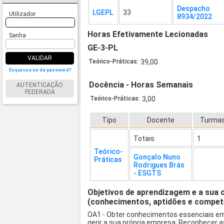
Despacho
LGEPL
33
Utilizador
8934/2022
Horas Efetivamente Lecionadas
Senha
GE-3-PL
VALIDAR
Teórico-Práticas:
39,00
Esqueceu-se da password?
Docência - Horas Semanais
AUTENTICAÇÃO
FEDERADA
Teórico-Práticas:
3,00
Tipo
Docente
Turma
Totais
1
Teórico-
Gonçalo Nuno
Práticas
Rodrigues Brás
- ESGTS
Objetivos de aprendizagem e a sua 
(conhecimentos, aptidões e compet
OA1 - Obter conhecimentos essenciais e
gerir a sua própria empresa; Reconhecer 