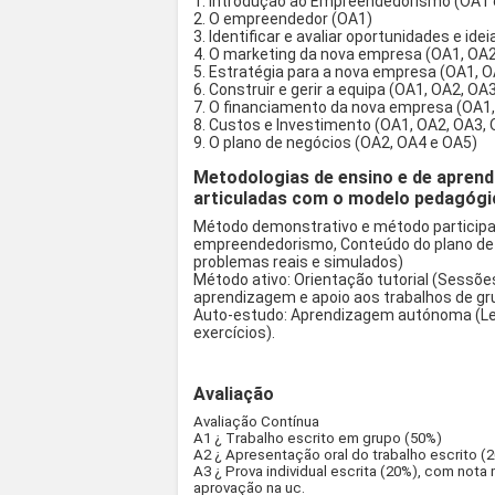
1. Introdução ao Empreendedorismo (OA1 
2. O empreendedor (OA1)
3. Identificar e avaliar oportunidades e id
4. O marketing da nova empresa (OA1, OA2
5. Estratégia para a nova empresa (OA1, 
6. Construir e gerir a equipa (OA1, OA2, OA
7. O financiamento da nova empresa (OA1,
8. Custos e Investimento (OA1, OA2, OA3,
9. O plano de negócios (OA2, OA4 e OA5)
Metodologias de ensino e de aprend
articuladas com o modelo pedagógi
Método demonstrativo e método participati
empreendedorismo, Conteúdo do plano de
problemas reais e simulados)
Método ativo: Orientação tutorial (Sess
aprendizagem e apoio aos trabalhos de gr
Auto-estudo: Aprendizagem autónoma (Lei
exercícios).
Avaliação
Avaliação Contínua
A1 ¿ Trabalho escrito em grupo (50%)
A2 ¿ Apresentação oral do trabalho escrito (
A3 ¿ Prova individual escrita (20%), com nota
aprovação na uc.