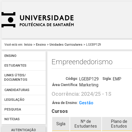
Você está em:
Início
>
Ensino
>
Unidades Curriculares
> LGEBP129
ENSINO
Empreendedorismo
ESTUDANTES
LINKS ÚTEIS/
Código:
LGEBP129
Sigla:
EMP
DOCUMENTOS
Marketing
Área Científica:
CANDIDATURAS
Ocorrência: 2024/25 - 1S
LEGISLAÇÃO
Gestão
Área de Ensino:
PESQUISA
Cursos
NOTÍCIAS
Nº de
Plano de
Sigla
Estudantes
Estudos
AUTENTICAÇÃO