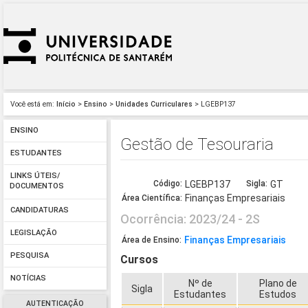
Você está em:
Início
>
Ensino
>
Unidades Curriculares
> LGEBP137
ENSINO
Gestão de Tesouraria
ESTUDANTES
LINKS ÚTEIS/
Código:
LGEBP137
Sigla:
GT
DOCUMENTOS
Finanças Empresariais
Área Científica:
CANDIDATURAS
Ocorrência: 2023/24 - 2S
LEGISLAÇÃO
Finanças Empresariais
Área de Ensino:
PESQUISA
Cursos
NOTÍCIAS
Nº de
Plano de
Sigla
Estudantes
Estudos
AUTENTICAÇÃO