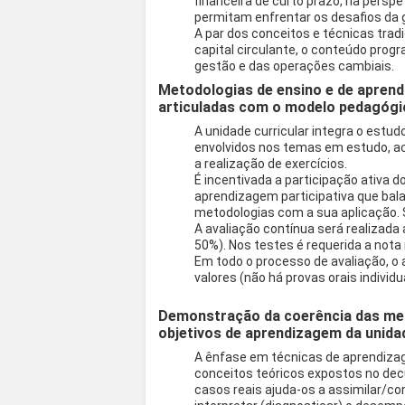
financeira de curto prazo, na persp
permitam enfrentar os desafios da 
A par dos conceitos e técnicas tradi
capital circulante, o conteúdo pro
gestão e das operações cambiais.
Metodologias de ensino e de aprend
articuladas com o modelo pedagógi
A unidade curricular integra o estudo
envolvidos nos temas em estudo, 
a realização de exercícios.
É incentivada a participação ativa 
aprendizagem participativa que bal
metodologias com a sua aplicação. S
A avaliação contínua será realizada
50%). Nos testes é requerida a nota
Em todo o processo de avaliação, o 
valores (não há provas orais individu
Demonstração da coerência das met
objetivos de aprendizagem da unidad
A ênfase em técnicas de aprendizag
conceitos teóricos expostos no dec
casos reais ajuda-os a assimilar/co