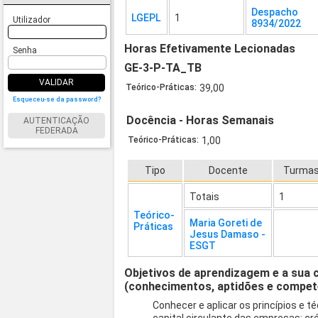
Despacho
LGEPL
1
Utilizador
8934/2022
Horas Efetivamente Lecionadas
Senha
GE-3-P-TA_TB
VALIDAR
Teórico-Práticas:
39,00
Esqueceu-se da password?
Docência - Horas Semanais
AUTENTICAÇÃO
FEDERADA
Teórico-Práticas:
1,00
Tipo
Docente
Turma
Totais
1
Teórico-
Maria Goreti de
Práticas
Jesus Damaso -
ESGT
Objetivos de aprendizagem e a sua 
(conhecimentos, aptidões e compet
Conhecer e aplicar os princípios e t