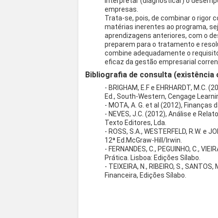
interpretar (diagnosticar) o desemp
empresas.
Trata-se, pois, de combinar o rigor 
matérias inerentes ao programa, s
aprendizagens anteriores, com o de
preparem para o tratamento e reso
combine adequadamente o requisito
eficaz da gestão empresarial corren
Bibliografia de consulta (existência 
- BRIGHAM, E.F e EHRHARDT, M.C. (20
Ed., South-Western, Cengage Learni
- MOTA, A. G. et al (2012), Finanças d
- NEVES, J.C. (2012), Análise e Relat
Texto Editores, Lda.
- ROSS, S.A., WESTERFELD, R.W. e JO
12ª Ed.McGraw-Hill/Irwin.
- FERNANDES, C., PEGUINHO, C., VIEIRA,
Prática. Lisboa: Edições Sílabo.
- TEIXEIRA, N., RIBEIRO, S., SANTOS, 
Financeira, Edições Sílabo.