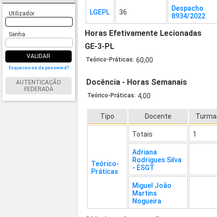
Despacho
LGEPL
36
Utilizador
8934/2022
Horas Efetivamente Lecionadas
Senha
GE-3-PL
VALIDAR
Teórico-Práticas:
60,00
Esqueceu-se da password?
Docência - Horas Semanais
AUTENTICAÇÃO
FEDERADA
Teórico-Práticas:
4,00
Tipo
Docente
Turma
Totais
1
Adriana
Rodrigues Silva
Teórico-
- ESGT
Práticas
Miguel João
Martins
Nogueira