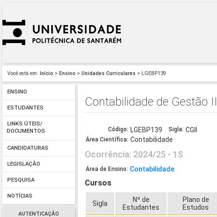
Você está em:
Início
>
Ensino
>
Unidades Curriculares
> LGEBP139
ENSINO
Contabilidade de Gestão I
ESTUDANTES
LINKS ÚTEIS/
Código:
LGEBP139
Sigla:
CGII
DOCUMENTOS
Contabilidade
Área Científica:
CANDIDATURAS
Ocorrência: 2024/25 - 1S
LEGISLAÇÃO
Contabilidade
Área de Ensino:
PESQUISA
Cursos
NOTÍCIAS
Nº de
Plano de
Sigla
Estudantes
Estudos
AUTENTICAÇÃO