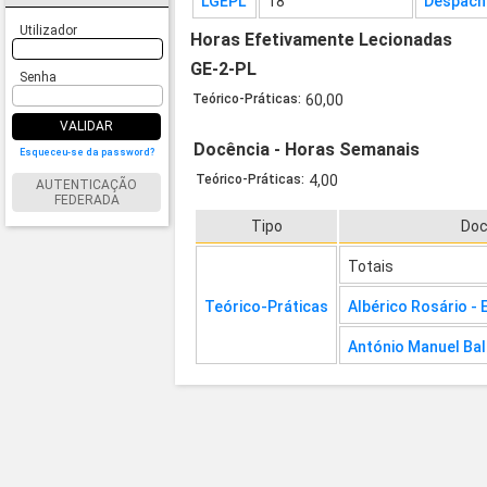
LGEPL
18
Despach
Utilizador
Horas Efetivamente Lecionadas
GE-2-PL
Senha
Teórico-Práticas:
60,00
VALIDAR
Docência - Horas Semanais
Esqueceu-se da password?
Teórico-Práticas:
4,00
AUTENTICAÇÃO
FEDERADA
Tipo
Doc
Totais
Teórico-Práticas
Albérico Rosário -
António Manuel Bal