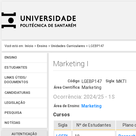
Você está em:
Início
>
Ensino
>
Unidades Curriculares
> LGEBP147
ENSINO
Marketing I
ESTUDANTES
LINKS ÚTEIS/
Código:
LGEBP147
Sigla:
MKTI
DOCUMENTOS
Marketing
Área Científica:
CANDIDATURAS
Ocorrência: 2024/25 - 1S
LEGISLAÇÃO
Marketing
Área de Ensino:
PESQUISA
Cursos
NOTÍCIAS
Sigla
Nº de Estudantes
Plano 
AUTENTICAÇÃO