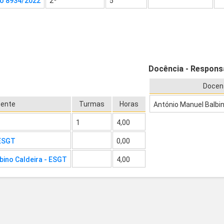
o 8934/2022
2º
5
Docência - Respons
Docen
ente
Turmas
Horas
António Manuel Balbin
1
4,00
 ESGT
0,00
bino Caldeira - ESGT
4,00