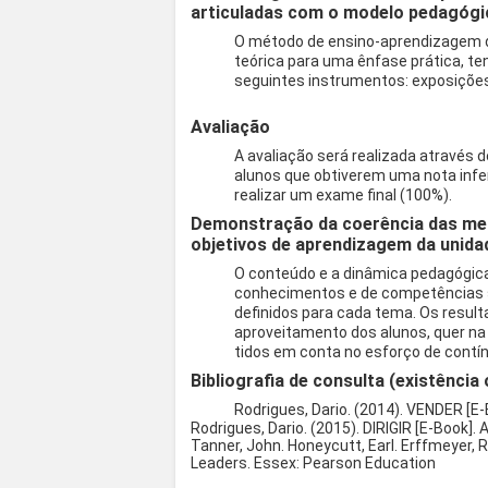
articuladas com o modelo pedagógi
O método de ensino-aprendizagem 
teórica para uma ênfase prática, ten
seguintes instrumentos: exposições
Avaliação
A avaliação será realizada através d
alunos que obtiverem uma nota infer
realizar um exame final (100%).
Demonstração da coerência das met
objetivos de aprendizagem da unidad
O conteúdo e a dinâmica pedagógica 
conhecimentos e de competências s
definidos para cada tema. Os result
aproveitamento dos alunos, quer na
tidos em conta no esforço de contín
Bibliografia de consulta (existência 
Rodrigues, Dario. (2014). VENDER [E
Rodrigues, Dario. (2015). DIRIGIR [E-Book]
Tanner, John. Honeycutt, Earl. Erffmeyer,
Leaders. Essex: Pearson Education