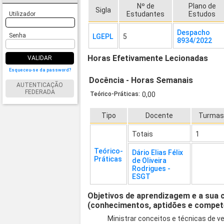
Nº de
Plano de
Sigla
Estudantes
Estudos
Utilizador
Despacho
Senha
LGEPL
5
8934/2022
Horas Efetivamente Lecionadas
VALIDAR
Esqueceu-se da password?
Docência - Horas Semanais
AUTENTICAÇÃO
FEDERADA
Teórico-Práticas:
0,00
Tipo
Docente
Turma
Totais
1
Teórico-
Dário Elias Félix
Práticas
de Oliveira
Rodrigues -
ESGT
Objetivos de aprendizagem e a sua 
(conhecimentos, aptidões e compet
Ministrar conceitos e técnicas de v