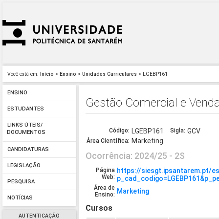
Você está em:
Início
>
Ensino
>
Unidades Curriculares
> LGEBP161
ENSINO
Gestão Comercial e Vend
ESTUDANTES
LINKS ÚTEIS/
Código:
LGEBP161
Sigla:
GCV
DOCUMENTOS
Marketing
Área Científica:
CANDIDATURAS
Ocorrência: 2024/25 - 2S
LEGISLAÇÃO
Página
https://siesgt.ipsantarem.pt/
Web:
p_cad_codigo=LGEBP161&p_pe
PESQUISA
Área de
Marketing
Ensino:
NOTÍCIAS
Cursos
AUTENTICAÇÃO