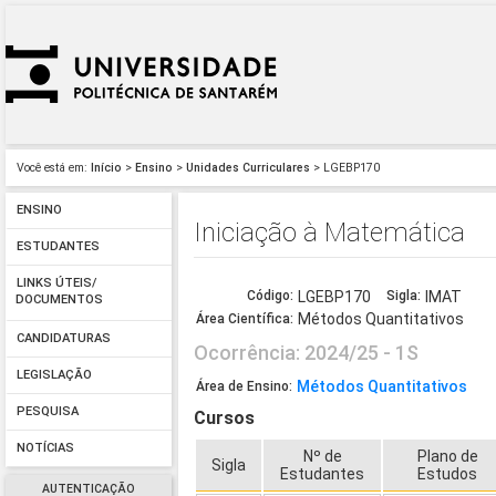
Você está em:
Início
>
Ensino
>
Unidades Curriculares
> LGEBP170
ENSINO
Iniciação à Matemática
ESTUDANTES
LINKS ÚTEIS/
Código:
LGEBP170
Sigla:
IMAT
DOCUMENTOS
Métodos Quantitativos
Área Científica:
CANDIDATURAS
Ocorrência: 2024/25 - 1S
LEGISLAÇÃO
Métodos Quantitativos
Área de Ensino:
PESQUISA
Cursos
NOTÍCIAS
Nº de
Plano de
Sigla
Estudantes
Estudos
AUTENTICAÇÃO