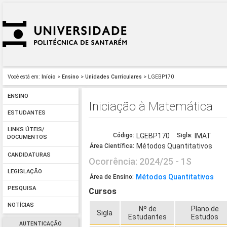
Você está em:
Início
>
Ensino
>
Unidades Curriculares
> LGEBP170
ENSINO
Iniciação à Matemática
ESTUDANTES
LINKS ÚTEIS/
Código:
LGEBP170
Sigla:
IMAT
DOCUMENTOS
Métodos Quantitativos
Área Científica:
CANDIDATURAS
Ocorrência: 2024/25 - 1S
LEGISLAÇÃO
Métodos Quantitativos
Área de Ensino:
PESQUISA
Cursos
NOTÍCIAS
Nº de
Plano de
Sigla
Estudantes
Estudos
AUTENTICAÇÃO