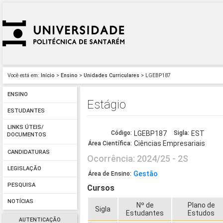
Você está em:
Início
>
Ensino
>
Unidades Curriculares
> LGEBP187
ENSINO
Estágio
ESTUDANTES
LINKS ÚTEIS/
Código:
LGEBP187
Sigla:
EST
DOCUMENTOS
Ciências Empresariais
Área Científica:
CANDIDATURAS
Ocorrência: 2024/25 - 2S
LEGISLAÇÃO
Gestão
Área de Ensino:
PESQUISA
Cursos
NOTÍCIAS
Nº de
Plano de
Sigla
Estudantes
Estudos
AUTENTICAÇÃO