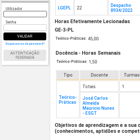
Despacho
LGEPL
22
Utilizador
8934/2022
Horas Efetivamente Lecionadas
Senha
GE-3-PL
VALIDAR
Teórico-Práticas:
45,00
Esqueceu-se da password?
Docência - Horas Semanais
AUTENTICAÇÃO
FEDERADA
Teórico-Práticas:
1,50
Tipo
Docente
Turmas
Totais
1
Teórico-
José Carlos
Práticas
Almeida
Mauricio Nunes
- ESGT
Objetivos de aprendizagem e a sua 
(conhecimentos, aptidões e compet