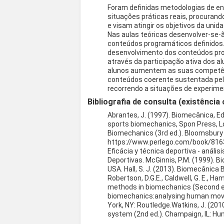
Foram definidas metodologias de 
situações práticas reais, procuran
e visam atingir os objetivos da unida
Nas aulas teóricas desenvolver-se-ã
conteúdos programáticos definidos. 
desenvolvimento dos conteúdos prog
através da participação ativa dos 
alunos aumentem as suas competê
conteúdos coerente sustentada pela
recorrendo a situações de experim
Bibliografia de consulta (existência 
Abrantes, J. (1997). Biomecânica, Edi
sports biomechanics, Spon Press, Lo
Biomechanics (3rd ed.). Bloomsbury
https://www.perlego.com/book/816357
Eficácia y técnica deportiva - anális
Deportivas. McGinnis, P.M. (1999). 
USA. Hall, S. J. (2013). Biomecânica 
Robertson, D.G.E., Caldwell, G. E., Ham
methods in biomechanics (Second edit
biomechanics:analysing human move
York, NY: Routledge.Watkins, J. (201
system (2nd ed.). Champaign, IL: Hu