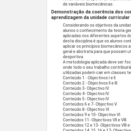
de variáveis biomecânicas.
Demonstração da coerência dos co
aprendizagem da unidade curricular
Considerando os objetivos da unidad
alunos o conhecimento da teoria ge
aplicadas nos diferentes aspetos do 
desta disciplina é que os alunos 
aplicar os princípios biomecânico
geral e abstrata para que possam u
desportiva.
A metodologia aplicada deve ser fo
onde todo o seu trabalho contribui
utilizadas podem cair em classes te
Conteúdo 1 - Objectivos I e II.
Conteúdo 2 - Objectivos II e III.
Conteúdo 3- Objectivo IV.
Conteúdo 4- Objectivo IV.
Conteúdo 5- Objectivo IV.
Conteúdos 6 e 7- Objectivo V.
Conteúdo 8- Objectivo VI.
Conteúdos 9 e 10- Objectivo VI.
Conteúdos 11- Objectivos VII e VIII.
Conteúdos 12 e 13- Objectivos VIII e 
Conteúdos 14 ,15, 16 e 17- Objectivo