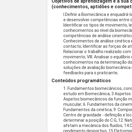
Objetivos de aprendizagem e a sua 
(conhecimentos, aptidões e compet
I.Definir a Biomecânica e enquadrá-l
e desenvolver competências entre os
Identificar os tipos de movimento, le
conhecimentos ao nível da biomecâni
competências de análise cinemática;
Conhecimentos de análise cinétic
contacto; Identificar as forças de a
Relacionar o trabalho realizado com 
movimento; VIII. Analisar o equilíbrio
conhecimentos na determinação do c
soluções de avaliação biomecânic
feedbacks para o praticante;
Conteúdos programáticos
1. Fundamentos biomecânicos, concei
estudo em Biomecânica; 3 Aspetos b
Aspetos biomecânicos da função mu
muscular; 6. Fundamentos da cinemá
Fundamentos da cinética; 9. Compo
Centro de gravidade - definição e l
determinar a posição do C.G;.12. Nat
afetam a mecânica dos fluidos; 14.
rendimento desportivo; 15.Eletromio