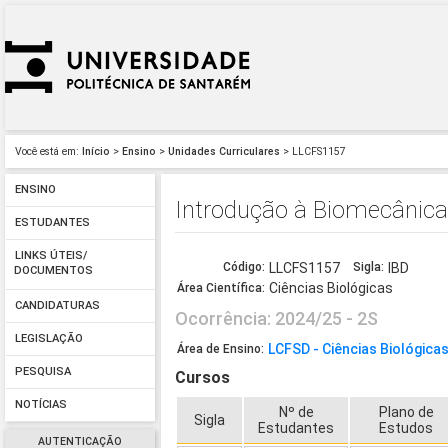
Você está em:
Início
>
Ensino
>
Unidades Curriculares
> LLCFS1157
ENSINO
Introdução à Biomecânica
ESTUDANTES
LINKS ÚTEIS/
Código:
LLCFS1157
Sigla:
IBD
DOCUMENTOS
Ciências Biológicas
Área Científica:
CANDIDATURAS
Ocorrência: 2024/25 - 2S
LEGISLAÇÃO
LCFSD - Ciências Biológica
Área de Ensino:
PESQUISA
Cursos
NOTÍCIAS
Nº de
Plano de
Sigla
Estudantes
Estudos
AUTENTICAÇÃO