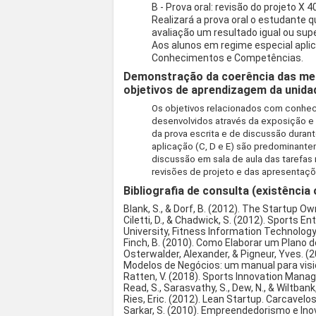
B - Prova oral: revisão do projeto X
Realizará a prova oral o estudante
avaliação um resultado igual ou super
Aos alunos em regime especial apli
Conhecimentos e Competências.
Demonstração da coerência das met
objetivos de aprendizagem da unidad
Os objetivos relacionados com conhe
desenvolvidos através da exposição e
da prova escrita e de discussão durant
aplicação (C, D e E) são predominante
discussão em sala de aula das tarefas 
revisões de projeto e das apresentaç
Bibliografia de consulta (existência 
Blank, S., & Dorf, B. (2012). The Startup 
Ciletti, D., & Chadwick, S. (2012). Sports 
University, Fitness Information Technology
Finch, B. (2010). Como Elaborar um Plano 
Osterwalder, Alexander, & Pigneur, Yves. 
Modelos de Negócios: um manual para visio
Ratten, V. (2018). Sports Innovation Mana
Read, S., Sarasvathy, S., Dew, N., & Wiltban
Ries, Eric. (2012). Lean Startup. Carcavelo
Sarkar, S. (2010). Empreendedorismo e Inov