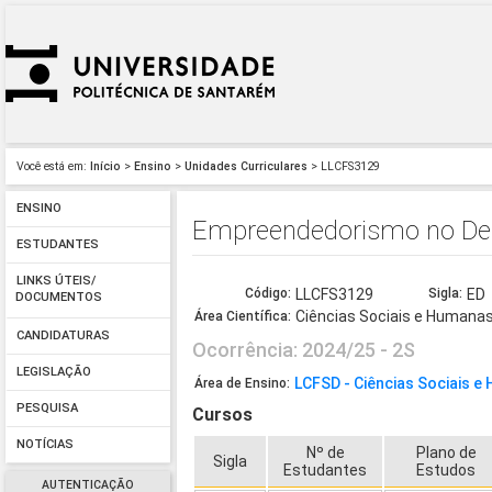
Você está em:
Início
>
Ensino
>
Unidades Curriculares
> LLCFS3129
ENSINO
Empreendedorismo no De
ESTUDANTES
LINKS ÚTEIS/
Código:
LLCFS3129
Sigla:
ED
DOCUMENTOS
Ciências Sociais e Humana
Área Científica:
CANDIDATURAS
Ocorrência: 2024/25 - 2S
LEGISLAÇÃO
LCFSD - Ciências Sociais 
Área de Ensino:
PESQUISA
Cursos
NOTÍCIAS
Nº de
Plano de
Sigla
Estudantes
Estudos
AUTENTICAÇÃO