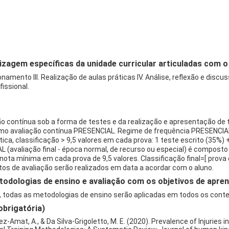
izagem específicas da unidade curricular articuladas com
ionamento III. Realização de aulas práticas IV. Análise, reflexão e dis
issional.
ção contínua sob a forma de testes e da realização e apresentação de 
o avaliação contínua PRESENCIAL. Regime de frequência PRESENCIAL 
tica, classificação > 9,5 valores em cada prova: 1 teste escrito (35%)
(avaliação final - época normal, de recurso ou especial) é composto p
ta mínima em cada prova de 9,5 valores. Classificação final=[ prova o
os de avaliação serão realizados em data a acordar com o aluno.
dologias de ensino e avaliação com os objetivos de apren
, todas as metodologias de ensino serão aplicadas em todos os cont
obrigatória)
nez-Amat, A., & Da Silva-Grigoletto, M. E. (2020). Prevalence of Injurie