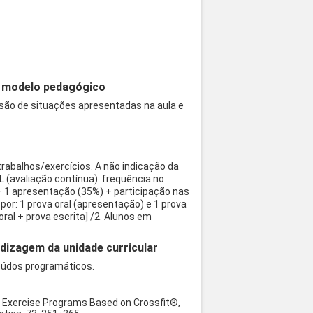
 o modelo pedagógico
cussão de situações apresentadas na aula e
trabalhos/exercícios. A não indicação da
(avaliação contínua): frequência no
 + 1 apresentação (35%) + participação nas
or: 1 prova oral (apresentação) e 1 prova
ral + prova escrita] /2. Alunos em
dizagem da unidade curricular
eúdos programáticos.
s in Exercise Programs Based on Crossfit®,