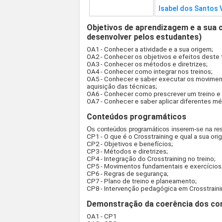
Isabel dos Santos V
Objetivos de aprendizagem e a sua 
desenvolver pelos estudantes)
OA1 - Conhecer a atividade e a sua origem;
OA2 - Conhecer os objetivos e efeitos deste 
OA3 - Conhecer os métodos e diretrizes;
OA4 - Conhecer como integrar nos treinos;
OA5 - Conhecer e saber executar os moviment
aquisição das técnicas;
OA6 - Conhecer como prescrever um treino e
OA7 - Conhecer e saber aplicar diferentes m
Conteúdos programáticos
Os conteúdos programáticos inserem-se na res
CP1 - O que é o Crosstraining e qual a sua ori
CP2 - Objetivos e benefícios;
CP3 - Métodos e diretrizes;
CP4 - Integração do Crosstraining no treino;
CP5 - Movimentos fundamentais e exercícios
CP6 - Regras de segurança;
CP7 - Plano de treino e planeamento;
CP8 - Intervenção pedagógica em Crosstraini
Demonstração da coerência dos con
OA1 - CP1