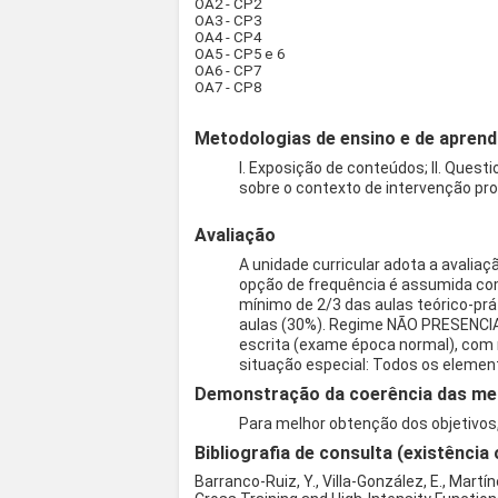
OA2 - CP2
OA3 - CP3
OA4 - CP4
OA5 - CP5 e 6
OA6 - CP7
OA7 - CP8
Metodologias de ensino e de aprend
I. Exposição de conteúdos; II. Quest
sobre o contexto de intervenção prof
Avaliação
A unidade curricular adota a avalia
opção de frequência é assumida com
mínimo de 2/3 das aulas teórico-prá
aulas (30%). Regime NÃO PRESENCIAL 
escrita (exame época normal), com no
situação especial: Todos os element
Demonstração da coerência das meto
Para melhor obtenção dos objetivos
Bibliografia de consulta (existência 
Barranco-Ruiz, Y., Villa-González, E., Martí