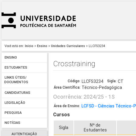
Você está em:
Início
>
Ensino
>
Unidades Curriculares
> LLCFS3234
ENSINO
Crosstraining
ESTUDANTES
LINKS ÚTEIS/
Código:
LLCFS3234
Sigla:
CT
DOCUMENTOS
Técnico-Pedagógica
Área Científica:
CANDIDATURAS
Ocorrência: 2024/25 - 1S
LEGISLAÇÃO
LCFSD - Ciências Técnico-
Área de Ensino:
PESQUISA
Cursos
NOTÍCIAS
Nº de
Sigla
Estudantes
AUTENTICAÇÃO