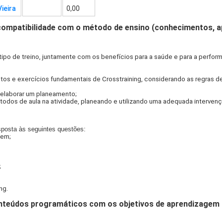
ieira
0,00
compatibilidade com o método de ensino (conhecimentos, 
tipo de treino, juntamente com os benefícios para a saúde e para a perfo
os e exercícios fundamentais de Crosstraining, considerando as regras d
 elaborar um planeamento;
étodos de aula na atividade, planeando e utilizando uma adequada interve
posta às seguintes questões:
gem;
;
ng.
teúdos programáticos com os objetivos de aprendizagem d