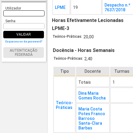
Despacho n.º
LPME
19
Utilizador
7637/2018
Horas Efetivamente Lecionadas
Senha
LPME-3
VALIDAR
Teórico-Práticas:
20,00
Esqueceu-se da password?
Docência - Horas Semanais
AUTENTICAÇÃO
FEDERADA
Teórico-Práticas:
2,40
Tipo
Docente
Turmas
Totais
1
Dina Maria
Gomes Rocha
Teórico-
Práticas
Maria Costa
Potes Franco
Barroso
Santa-Clara
Barbas