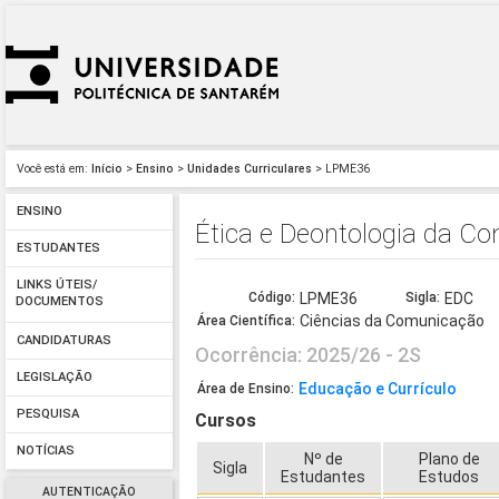
Você está em:
Início
>
Ensino
>
Unidades Curriculares
> LPME36
ENSINO
Ética e Deontologia da C
ESTUDANTES
LINKS ÚTEIS/
Código:
LPME36
Sigla:
EDC
DOCUMENTOS
Ciências da Comunicação
Área Científica:
CANDIDATURAS
Ocorrência: 2025/26 - 2S
LEGISLAÇÃO
Educação e Currículo
Área de Ensino:
PESQUISA
Cursos
NOTÍCIAS
Nº de
Plano de
Sigla
Estudantes
Estudos
AUTENTICAÇÃO